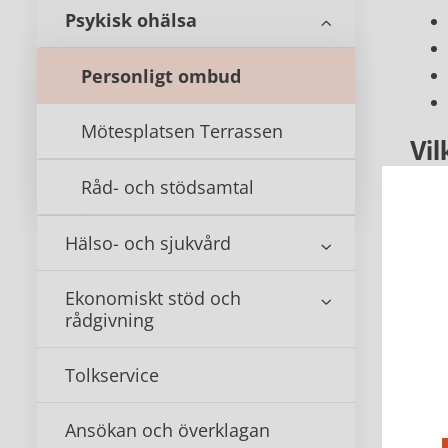
Psykisk ohälsa
Personligt ombud
Mötesplatsen Terrassen
Vi
Råd- och stödsamtal
Vi s
Hälso- och sjukvård
Ekonomiskt stöd och
För 
rådgivning
Tolkservice
Ko
Ansökan och överklagan