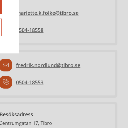
mariette.k.folke@tibro.se
0504-18558
fredrik.nordlund@tibro.se
0504-18553
Besöksadress
Centrumgatan 17, Tibro