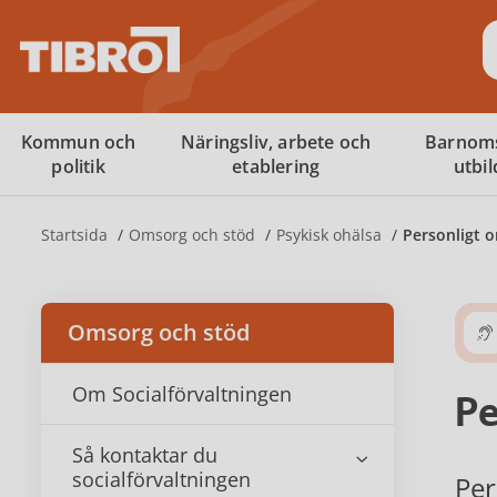
S
Kommun och
Näringsliv, arbete och
Barnom
politik
etablering
utbi
Startsida
Omsorg och stöd
Psykisk ohälsa
Personligt 
Omsorg och stöd
Om Socialförvaltningen
Pe
Så kontaktar du
socialförvaltningen
Per