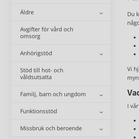
Äldre
Du k
någ
Avgifter för vård och
omsorg
Anhörigstöd
Vi h
Stöd till hot- och
våldsutsatta
mynd
Va
Familj, barn och ungdom
I vå
Funktionsstöd
Missbruk och beroende