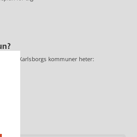
un?
olm och Karlsborgs kommuner heter: