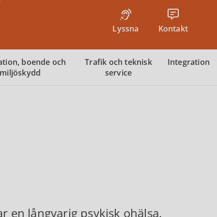
Lyssna
Kontakt
tion, boende och
Trafik och teknisk
Integration
miljöskydd
service
r en långvarig psykisk ohälsa.