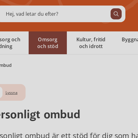
ök
sorg och
Omsorg
Kultur, fritid
Byggna
ldning
och stöd
och idrott
ombud
Lyssna
rsonligt ombud
sonligt ombud är ett stöd för dig som ha