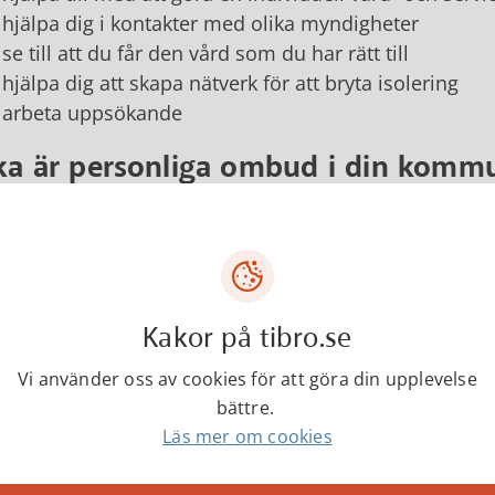
hjälpa dig i kontakter med olika myndigheter
se till att du får den vård som du har rätt till
hjälpa dig att skapa nätverk för att bryta isolering
arbeta uppsökande
lka är personliga ombud i din komm
om arbetar som personliga ombud för Tibro, Tidah
Mariette Folke
Fredrik Nordlund
Kakor på tibro.se
att nå oss se kontaktinformation här nedanför.
Vi använder oss av cookies för att göra din upplevelse
bättre.
ntakter
Läs mer om cookies