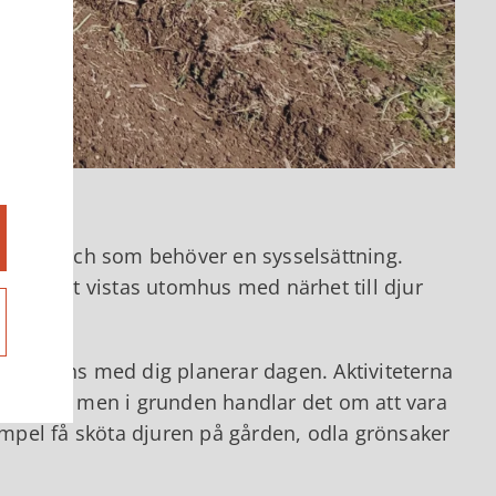
rknaden och som behöver en sysselsättning.
ivå och att vistas utomhus med närhet till djur
llsammans med dig planerar dagen. Aktiviteterna
iga mån, men i grunden handlar det om att vara
xempel få sköta djuren på gården, odla grönsaker