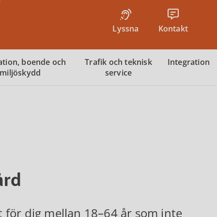
Lyssna
Kontakt
tion, boende och
Trafik och teknisk
Integration
miljöskydd
service
d
ård
gt för dig mellan 18–64 år som inte