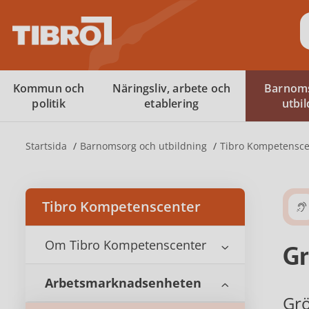
S
Kommun och
Näringsliv, arbete och
Barnom
politik
etablering
utbi
Startsida
Barnomsorg och utbildning
Tibro Kompetensce
Tibro Kompetenscenter
Om Tibro Kompetenscenter
Gr
Arbetsmarknadsenheten
Grö