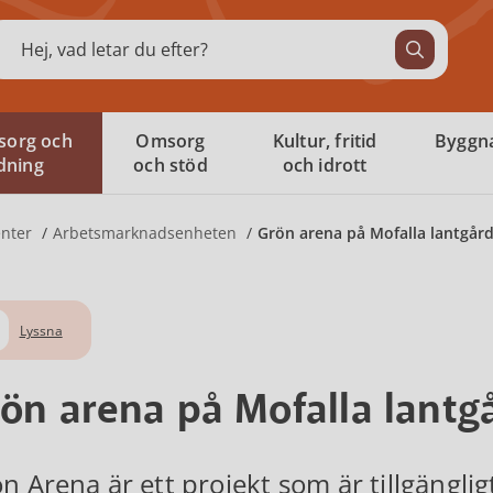
ök
sorg och
Omsorg
Kultur, fritid
Byggna
ldning
och stöd
och idrott
nter
Arbetsmarknadsenheten
Grön arena på Mofalla lantgår
Lyssna
ön arena på Mofalla lantg
n Arena är ett projekt som är tillgängli