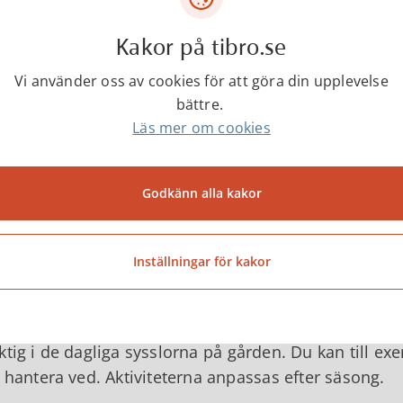
Kakor på tibro.se
Vi använder oss av cookies för att göra din upplevelse
bättre.
Läs mer om cookies
1 / 5
Godkänn alla kakor
ektet vänder sig till dig som står utanför arbetsma
viteterna på gården syftar till att öka din aktivitetsn
natur fungerar hälsofrämjande.
Inställningar för kakor
år träffa två handledare på Mofalla lantgård som ti
ssas efter din dagsform och intresse i största möjl
ktig i de dagliga sysslorna på gården. Du kan till e
r hantera ved. Aktiviteterna anpassas efter säsong.