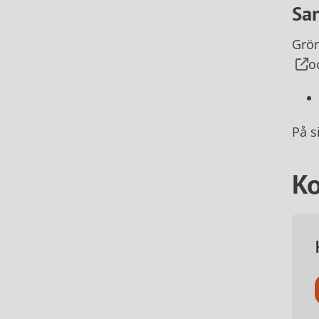
Sa
Grön
o
På s
Ko