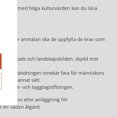
 områden med höga kulturvärden kan du läsa
mun
erka
lov eller anmälan ska de uppfylla de krav som
d annat stads och landskapsbilden, skydd mot
vsedda användningen innebär fara för människors
nhet på annat sätt.
s i plan- och bygglagstiftningen.
entilation eller anläggning för
ör en sådan åtgärd.