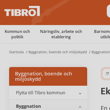
S
Kommun och
Näringsliv, arbete och
Barnom
politik
etablering
utbi
Startsida
Byggnation, boende och miljöskydd
Byggnation
Byggnation, boende och
miljöskydd
E
Flytta till Tibro kommun
Byggnation
En 