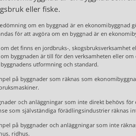
gsbruk eller fiske.
edömning om en byggnad är en ekonomibyggnad görs i
ndas för att avgöra om en byggnad är en ekonomi
om det finns en jordbruks-, skogsbruksverksamhet el
om byggnaden är till för den verksamheten eller om den
byggnadens utformning och standard.
pel på byggnader som räknas som ekonomibyggnade
bruksmaskiner.
nader och anläggningar som inte direkt behövs för dr
nse som självständiga förädlingsindustrier räknas
pel på byggnader och anläggningar som inte räknas
hus, ridhus.