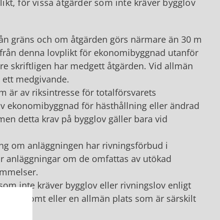
likt, för vissa åtgärder som inte kräver bygglov
rån gräns och om åtgärden görs närmare än 30 m
g från denna lovplikt för ekonomibyggnad utanför
are skriftligen har medgett åtgärden. Vid allmän
 ett medgivande.
 är av riksintresse för totalförsvarets
av ekonomibyggnad för hästhållning eller ändrad
en detta krav på bygglov gäller bara vid
ing om anläggningen har rivningsförbud i
 för anläggningar om de omfattas av utökad
tämmelser.
som inte kräver bygglov eller rivningslov enligt
de, tomt eller en allmän plats som är särskilt
plan.