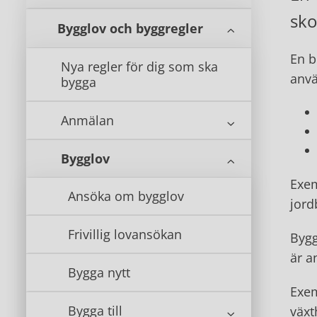
sko
Bygglov och byggregler
En b
Nya regler för dig som ska
anvä
bygga
Anmälan
Bygglov
Exem
Ansöka om bygglov
jord
Frivillig lovansökan
Bygg
är a
Bygga nytt
Exem
Bygga till
växt