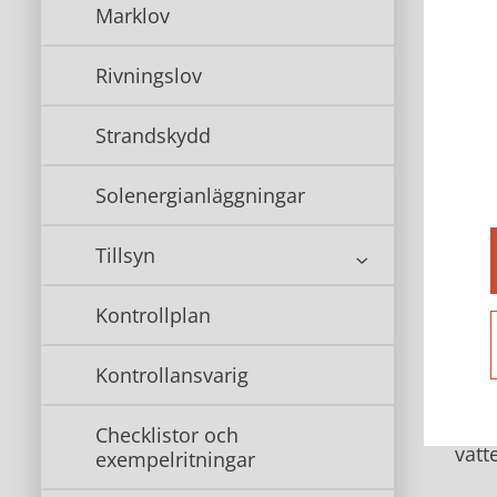
Marklov
Om d
mer
Rivningslov
And
Strandskydd
Även
Solenergianläggningar
finn
Tillsyn
Kontrollplan
Kontrollansvarig
Om m
Checklistor och
vatt
exempelritningar