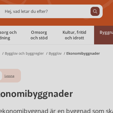
ök
sorg och
Omsorg
Kultur, fritid
Byggna
ldning
och stöd
och idrott
Bygglov och byggregler
Bygglov
Ekonomibyggnader
Lyssna
konomibyggnader
ekonomibyggnad är en byggnad som ska 