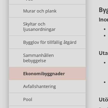
By
Murar och plank
Ino
Skyltar och
ljusanordningar
Bygglov för tillfällig åtgärd
Uta
Sammanhållen
bebyggelse
Ekonomibyggnader
Avfallshantering
Utö
Pool