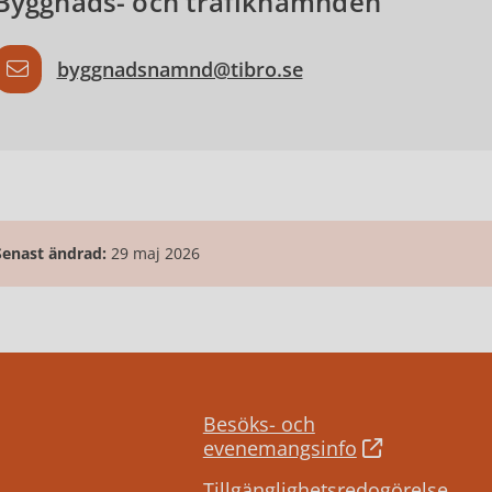
Byggnads- och trafiknämnden
byggnadsnamnd@tibro.se
Senast ändrad:
29 maj 2026
Besöks- och
evenemangsinfo
Tillgänglighetsredogörelse