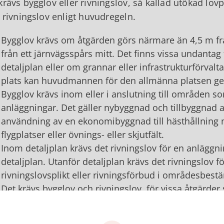
krävs bygglov eller rivningslov, så kallad utökad lovp
r rivningslov enligt huvudregeln.
Bygglov krävs om åtgärden görs närmare än 4,5 m f
från ett järnvägsspårs mitt. Det finns vissa undanta
detaljplan eller om grannar eller infrastrukturförvalt
plats kan huvudmannen för den allmänna platsen ge
Bygglov krävs inom eller i anslutning till områden som
anläggningar. Det gäller nybyggnad och tillbyggnad 
användning av en ekonomibyggnad till hästhållning m
flygplatser eller övnings- eller skjutfält.
Inom detaljplan krävs det rivningslov för en anläggn
detaljplan. Utanför detaljplan krävs det rivningslov
rivningslovsplikt eller rivningsförbud i områdesbes
Det krävs bygglov och rivningslov, för vissa åtgärder 
huvudregeln om de avser en byggnad, bebyggelseområ
värdefull. Detta gäller både inom och utanför detalj