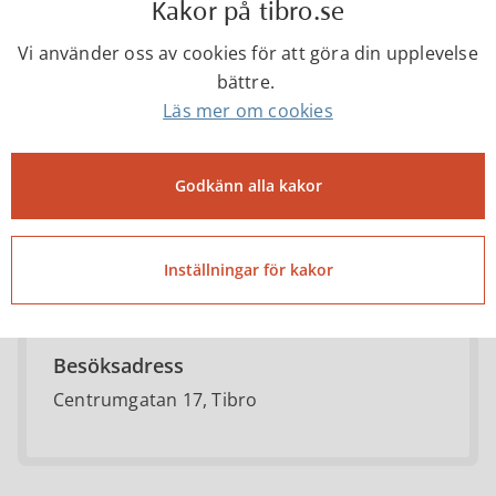
Kakor på tibro.se
Vi använder oss av cookies för att göra din upplevelse
bättre.
Socialförvaltningen
Läs mer om cookies
0504-180 00 (Växeln)
Godkänn alla kakor
socialnamnden@tibro.se
Inställningar för kakor
Besöksadress
Centrumgatan 17, Tibro