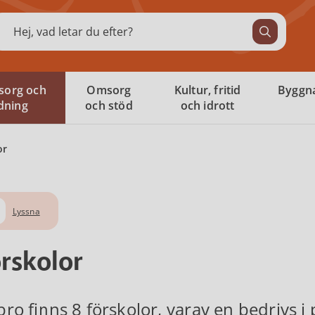
ök
sorg och
Omsorg
Kultur, fritid
Byggna
ldning
och stöd
och idrott
or
Lyssna
rskolor
ibro finns 8 förskolor, varav en bedrivs i 