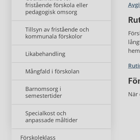
Avgi
fristående förskola eller
pedagogisk omsorg
Ru
Tillsyn av fristående och
Förs
kommunala förskolor
lång
hemm
Likabehandling
Rut
Mångfald i förskolan
Fö
Barnomsorg i
När 
semestertider
Specialkost och
anpassade måltider
Förskoleklass