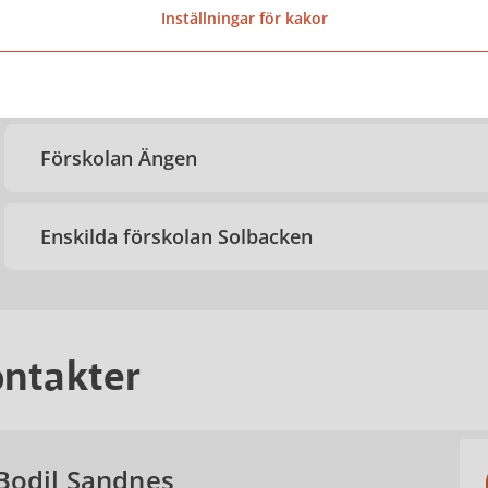
Förskolan Sprattelbo
Inställningar för kakor
Förskolan Torpet
Förskolan Ängen
Enskilda förskolan Solbacken
ntakter
Bodil Sandnes