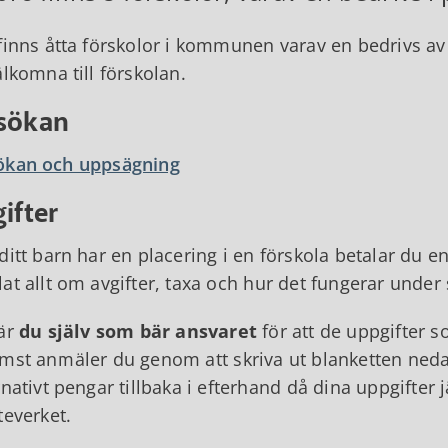
finns åtta förskolor i kommunen varav en bedrivs av 
älkomna till förskolan.
sökan
ökan och uppsägning
ifter
ditt barn har en placering i en förskola betalar du e
at allt om avgifter, taxa och hur det fungerar under
är
du själv som
bär ansvaret
för att de uppgifter s
mst anmäler du genom att skriva ut blanketten neda
rnativt pengar tillbaka i efterhand då dina uppgifte
teverket.