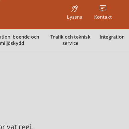
Lyssna
Kontakt
tion, boende och
Trafik och teknisk
Integration
miljöskydd
service
privat regi.