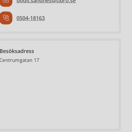
bodil.sandnes@tibro.se
0504-18163
Besöksadress
Centrumgatan 17