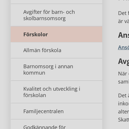
Avgifter för barn- och
Det 
skolbarnsomsorg
är v
An
Förskolor
Ans
Allmän förskola
Avg
Barnomsorg i annan
kommun
När 
saml
Kvalitet och utveckling i
förskolan
Det 
inko
Familjecentralen
alte
Skat
Godkännande för