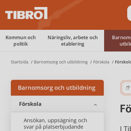
S
Kommun och
Näringsliv, arbete och
Barnom
politik
etablering
utbi
Startsida
Barnomsorg och utbildning
Förskola
Förskol
Barnomsorg och utbildning
Förskola
Fö
Ansökan, uppsägning och
svar på platserbjudande
I T