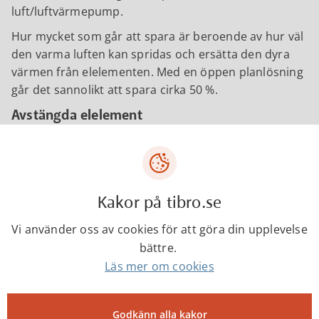
luft/luftvärmepump.
Hur mycket som går att spara är beroende av hur väl
den varma luften kan spridas och ersätta den dyra
värmen från elelementen. Med en öppen planlösning
går det sannolikt att spara cirka 50 %.
Avstängda elelement
Det är viktigt att termostaterna på elelementen är i
gott skick så att de verkligen stänger av elementet
när det kommer billig värme från värmepumpen,
men annars går det ju alltid att manuellt stänga av
Kakor på tibro.se
elementen dit varmluften når.
Vi använder oss av cookies för att göra din upplevelse
bättre.
Kontakter
Läs mer om cookies
Godkänn alla kakor
Ayvar Sami Kasim