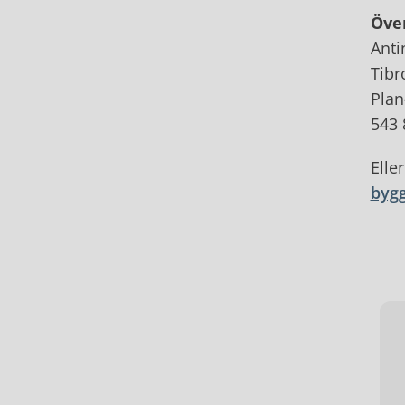
Över
Anti
Tib
Plan
543 
Eller
byg