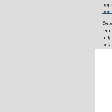
öppe
boe
Öve
Om n
milj
anta
föru
För 
Tibr
till
Sen
Sena
komm