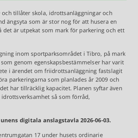
 och tillåter skola, idrottsanläggningar och
nd ängsyta som är stor nog för att husera en
 då det är utpekat som mark för parkering och ett
äggning inom sportparksområdet i Tibro, på mark
en som genom egenskapsbestämmelser har varit
ete i ärendet om friidrottsanläggning fastslagit
föra parkeringarna som planlades år 2009 och
et har tillräcklig kapacitet. Planen syftar även
l idrottsverksamhet så som förråd,
nens digitala anslagstavla 2026-06-03.
Centrumgatan 17 under husets ordinarie