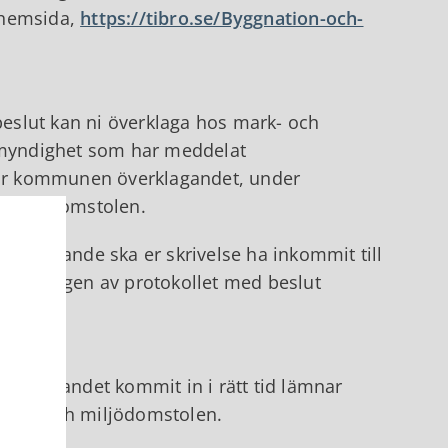
 hemsida,
https://tibro.se/Byggnation-och-
eslut kan ni överklaga hos mark- och
n myndighet som har meddelat
ar kommunen överklagandet, under
ch miljödomstolen.
verklagande ska er skrivelse ha inkommit till
 justeringen av protokollet med beslut
överklagandet kommit in i rätt tid lämnar
mark- och miljödomstolen.