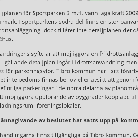
ljplanen för Sportparken 3 m.fl. vann laga kraft 2009
rmark. I sportparkens södra del finns en stor oanvä
drottsanläggning, dock tillåter inte detaljplanen det
éhus.
ändringens syfte är att möjliggöra en friidrottsanl
i gällande detaljplan ingår i idrottsanvändning m
tt för parkeringsytor. Tibro kommun har i sitt förarb
det inte bedöms finnas behov eller avsikt att genom
befintliga parkeringar i de norra delarna av planområd
 att möjliggöra uppförande av byggnader kopplade til
ädningsrum, föreningslokaler.
kännagivande av beslutet har satts upp på kommu
handlingarna finns tillgängliga på Tibro kommun, 