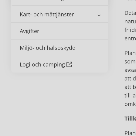
Deta
Kart- och mättjänster
natu
frii
Avgifter
entr
Miljö- och hälsoskydd
Plan
som 
Logi och camping
avsa
att 
att 
till
omkl
Till
Plan