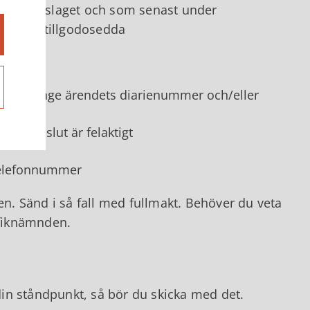
rd av förslaget och som senast under
e blivit tillgodosedda
nom att ange ärendets diarienummer och/eller
ens beslut är felaktigt
telefonnummer
. Sänd i så fall med fullmakt. Behöver du veta
afiknämnden.
in ståndpunkt, så bör du skicka med det.