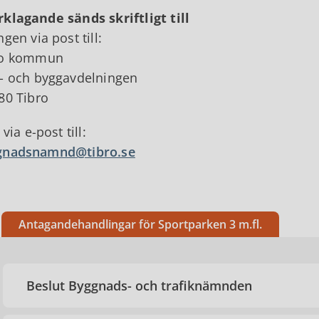
klagande sänds skriftligt till
ngen via post till:
ro kommun
- och byggavdelningen
80 Tibro
 via e-post till:
gnadsnamnd@tibro.se
Antagandehandlingar för Sportparken 3 m.fl.
Beslut Byggnads- och trafiknämnden