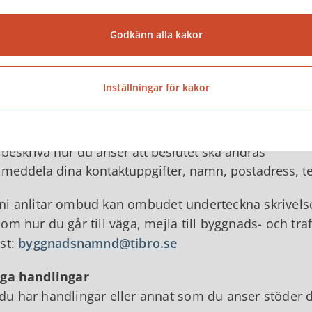
utet får dock överklagas endast av den som är berö
skningstiden skriftligen framfört synpunkter som int
Godkänn alla kakor
rivelsen ska du
Inställningar för kakor
tala om vilket beslut du överklagar, till exempel ge
planbeteckning
berätta varför du anser att byggnads- och trafiknämnd
beskriva hur du anser att beslutet ska ändras
meddela dina kontaktuppgifter, namn, postadress, 
i anlitar ombud kan ombudet underteckna skrivelsen
om hur du går till väga, mejla till byggnads- och tr
st:
byggnadsnamnd@tibro.se
iga handlingar
u har handlingar eller annat som du anser stöder d