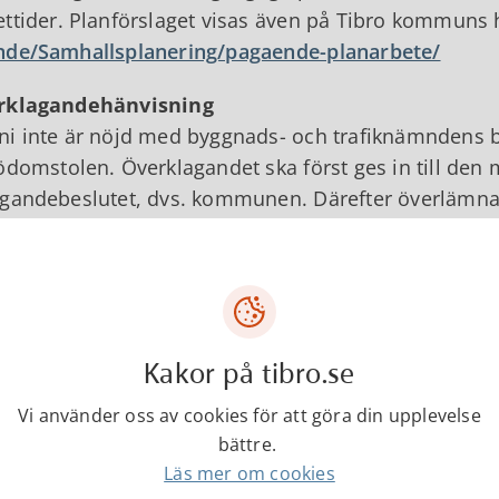
ttider. Planförslaget visas även på Tibro kommuns
nde/Samhallsplanering/pagaende-planarbete/
rklagandehänvisning
i inte är nöjd med byggnads- och trafiknämndens b
ödomstolen. Överklagandet ska först ges in till de
gandebeslutet, dvs. kommunen. Därefter överlämn
tsättning att det har inkommit i rätt tid, till mark o
att mark- och miljödomstolen ska kunna ta upp ert ö
o kommun senast 3 veckor från den
3 juni 2026
, då
kännagavs på kommunens anslagstavla.
Kakor på tibro.se
aste dag för överklagande
Vi använder oss av cookies för att göra din upplevelse
ste dag för överklagande är den
24 juni 2026
. Har 
bättre.
unen överklagandet och handlingar i ärendet till 
Läs mer om cookies