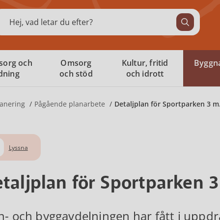
ök
sorg och
Omsorg
Kultur, fritid
Byggna
ldning
och stöd
och idrott
anering
Pågående planarbete
Detaljplan för Sportparken 3 m.
Lyssna
taljplan för Sportparken 3 
n- och byggavdelningen har fått i uppdr