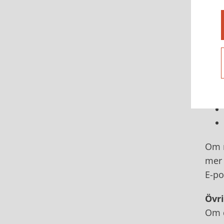
Besl
gran
I sk
Om n
mer 
E-po
Övr
Om d