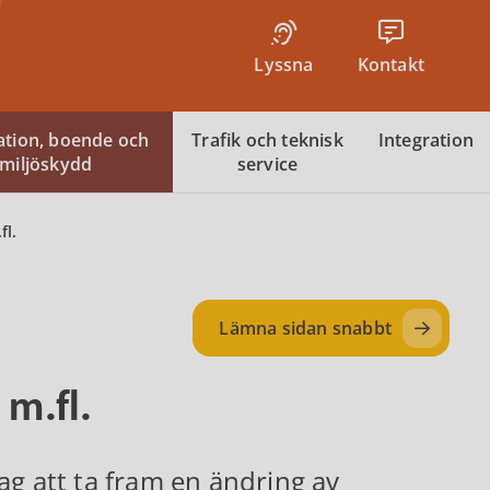
Lyssna
Kontakt
tion, boende och
Trafik och teknisk
Integration
miljöskydd
service
fl.
Lämna sidan snabbt
m.fl.
ag att ta fram en ändring av