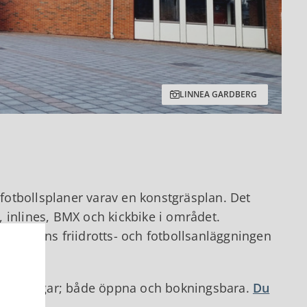
LINNEA GARDBERG
 fotbollsplaner varav en konstgräsplan. Det
 inlines, BMX och kickbike i området.
alt finns friidrotts- och fotbollsanläggningen
anläggningar; både öppna och bokningsbara.
Du
Rbok.