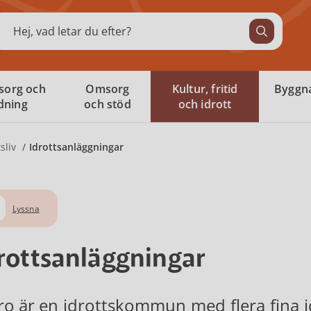
ök
sorg och
Omsorg
Kultur, fritid
Byggna
ldning
och stöd
och idrott
sliv
Idrottsanläggningar
Lyssna
rottsanläggningar
ro är en idrottskommun med flera fina i