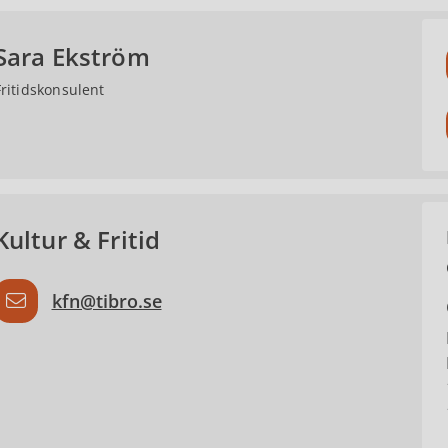
Sara Ekström
Fritidskonsulent
Kultur & Fritid
kfn@tibro.se