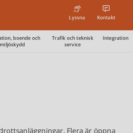
Lyssna
Kontakt
tion, boende och
Trafik och teknisk
Integration
miljöskydd
service
drottsanläggningar. Flera är öppna