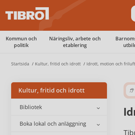
S
Kommun och
Näringsliv, arbete och
Barnom
politik
etablering
utbi
Startsida
Kultur, fritid och idrott
Idrott, motion och friluft
Kultur, fritid och idrott
Bibliotek
Id
Boka lokal och anläggning
Tib