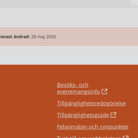
Senast ändrad:
28 maj 2026
Besöks- och
evenemangsinfo
Tillgänglighetsredogörelse
Tillgänglighetsguide
Felanmälan och synpunkter