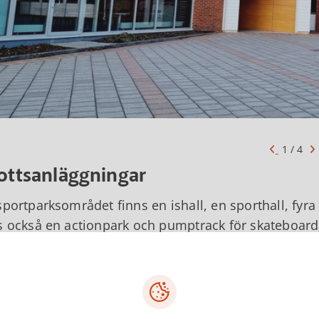
1 / 4
ottsanläggningar
sportparksområdet finns en ishall, en sporthall, fyra
s också en actionpark och pumptrack för skateboard,
mmunen finns två bokningsbara gymnastiksalar. Centr
karvallen.
ittar samtliga resurser i menylisten under Idrotts
ar resurserna via Tibro kommuns bokningssystem 