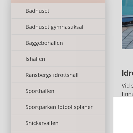
Badhuset
Badhuset gymnastiksal
Baggebohallen
Ishallen
Idr
Ransbergs idrottshall
Vid 
Sporthallen
finn
I ko
Sportparken fotbollsplaner
Snic
Snickarvallen
Du h
bok