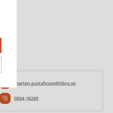
marten.gustafsson@tibro.se
0504-18269