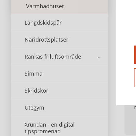
Varmbadhuset
Idr
Längdskidspår
För 
Fas
Näridrottsplatser
050
Rankås friluftsområde
Ko
Simma
Skridskor
Utegym
Xrundan - en digital
tipspromenad