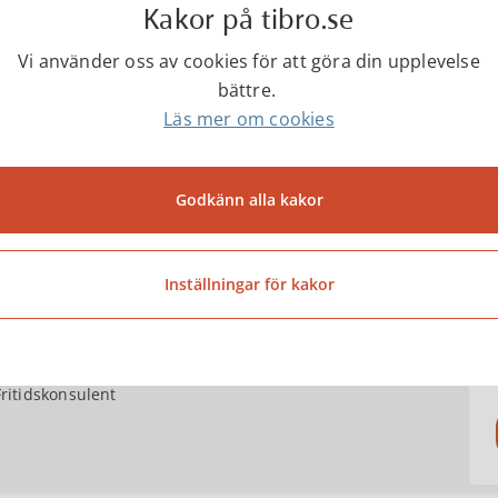
Kakor på tibro.se
ottsplatsvaktmästare
Vi använder oss av cookies för att göra din upplevelse
att nå tjänstgörande vaktmästare, ring 0504-18800
bättre.
Läs mer om cookies
tighetsskötare journummer
4-18455
Godkänn alla kakor
ntakter
Inställningar för kakor
Mårten Gustafsson
Fritidskonsulent