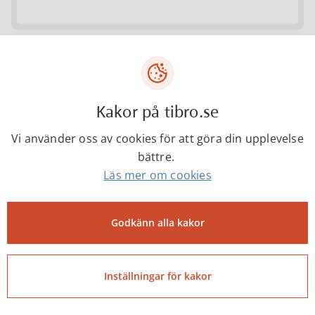
Anpassad grundskola
Baggeboskolan
Kakor på tibro.se
Vi använder oss av cookies för att göra din upplevelse
0504-181 92, 0504-182 98
bättre.
Läs mer om cookies
Godkänn alla kakor
Senast ändrad:
14 juni 2026
Inställningar för kakor