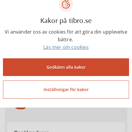
Undersköterska
Anhörigsamordnare
Kakor på tibro.se
Vi använder oss av cookies för att göra din upplevelse
0504-18509
bättre.
Läs mer om cookies
Socialförvaltningen
Godkänn alla kakor
0504-180 00 (Växeln)
Inställningar för kakor
socialnamnden@tibro.se