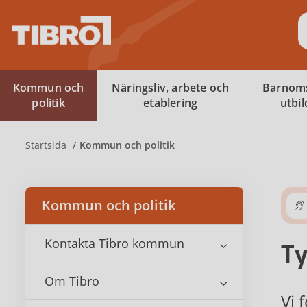
S
Kommun och
Näringsliv, arbete och
Barnom
politik
etablering
utbi
Startsida
Kommun och politik
Kommun och politik
Kontakta Tibro kommun
Ty
Om Tibro
Vi 