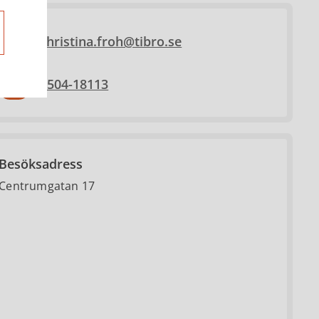
christina.froh@tibro.se
0504-18113
Besöksadress
Centrumgatan 17