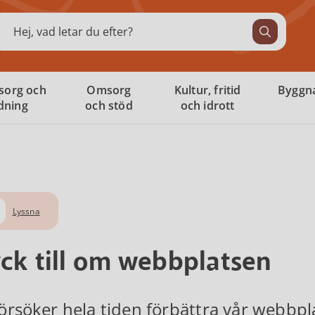
ök
sorg och
Omsorg
Kultur, fritid
Byggna
ldning
och stöd
och idrott
Lyssna
ck till om webbplatsen
försöker hela tiden förbättra vår webbplat