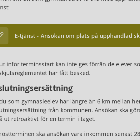
änst:
E-tjänst - Ansökan om plats på upphandlad sk
ut inför terminsstart kan inte ges förrän de elever som
skjutsreglementet har fått besked.
slutningsersättning
u som gymnasieelev har längre än 6 km mellan hemm
utningsersättning från kommunen. Ansökan ska göras
så ut retroaktivt för en termin i taget.
höstterminen ska ansökan vara inkommen senast 28 