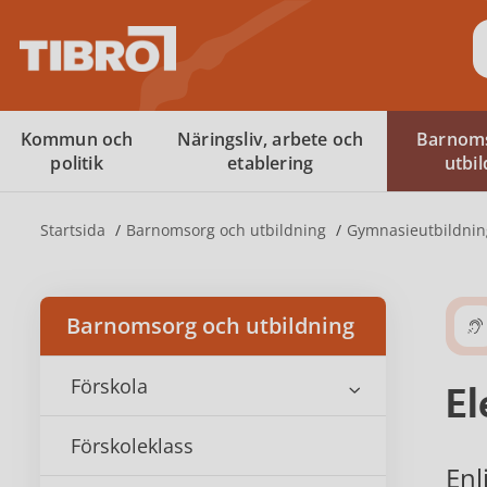
S
Kommun och
Näringsliv, arbete och
Barnom
politik
etablering
utbi
Startsida
Barnomsorg och utbildning
Gymnasieutbildnin
Barnomsorg och utbildning
Förskola
El
Förskoleklass
Enl