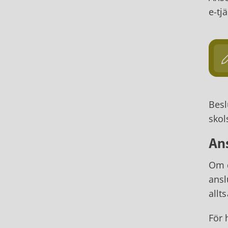
e-tj
Besl
skol
An
Om d
ansl
allt
För 