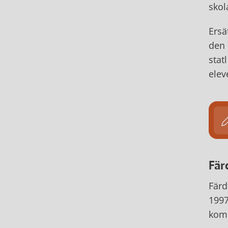
skol
Ersä
den 
stat
elev
Fär
Färd
1997
kom