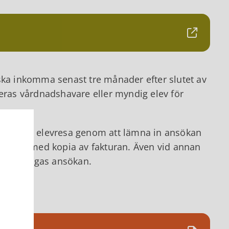
ska inkomma senast tre månader efter slutet av
reras vårdnadshavare eller myndig elev för
ning för elevresa genom att lämna in ansökan
sammans med kopia av fakturan. Även vid annan
man bifogas ansökan.