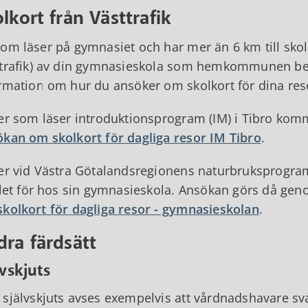
lkort från Västtrafik
om läser på gymnasiet och har mer än 6 km till skolan
trafik) av din gymnasieskola som hemkommunen beko
rmation om hur du ansöker om skolkort för dina res
er som läser introduktionsprogram (IM) i Tibro kom
kan om skolkort för dagliga resor IM Tibro
.
er vid Västra Götalandsregionens naturbruksprogr
llet för hos sin gymnasieskola. Ansökan görs då geno
kolkort för dagliga resor - gymnasieskolan
.
ra färdsätt
lvskjuts
självskjuts avses exempelvis att vårdnadshavare svar