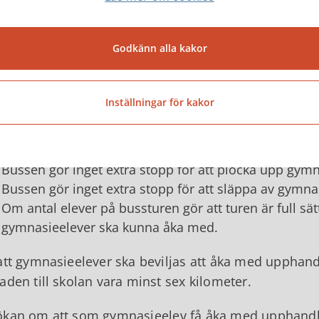
Blankett - Underlag för ersättning vid annan 
Godkänn alla kakor
handlad skolbuss i mån av plats
asieelever kan ansöka om att åka med befintliga 
Inställningar för kakor
 ramen för skolskjutsreglementet) i mån av plats. E
bär några organisatoriska och ekonomiska svårighe
Bussen gör inget extra stopp för att plocka upp gym
Bussen gör inget extra stopp för att släppa av gymna
Om antal elever på bussturen gör att turen är full sät
gymnasieelever ska kunna åka med.
att gymnasieelever ska beviljas att åka med upphand
aden till skolan vara minst sex kilometer.
kan om att som gymnasieelev få åka med upphandlad