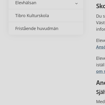
Elevhälsan
Sko
Tibro Kulturskola
Du s
Väst
Fristående huvudmän
info
Elev
Ansö
Elev
istä
om s
And
Sjä
Med 