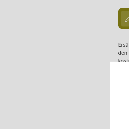
Ersä
den 
kost
Vård
gäll
form
Ansö