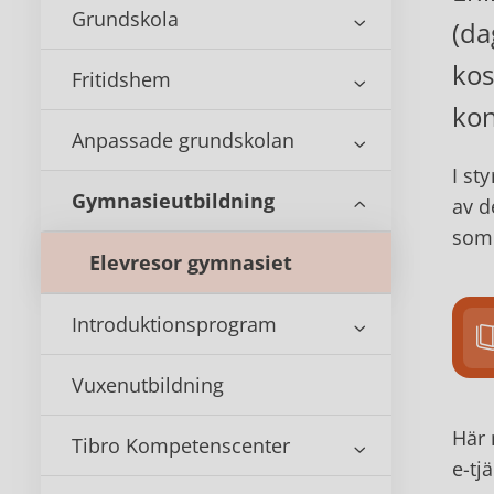
Grundskola
(da
kos
Fritidshem
kon
Anpassade grundskolan
I st
Gymnasieutbildning
av d
som 
Elevresor gymnasiet
Introduktionsprogram
Vuxenutbildning
Här 
Tibro Kompetenscenter
e-tj