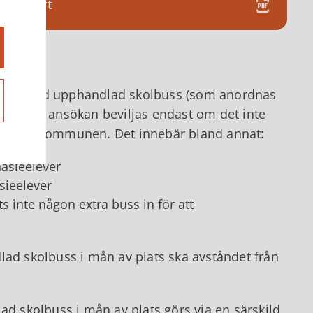
transport
turer med upphandlad skolbuss (som anordnas
n sådan ansökan beviljas endast om det inte
ter för kommunen. Det innebär bland annat:
nasieelever
sieelever
ts inte någon extra buss in för att
lad skolbuss i mån av plats ska avståndet från
 skolbuss i mån av plats görs via en särskild