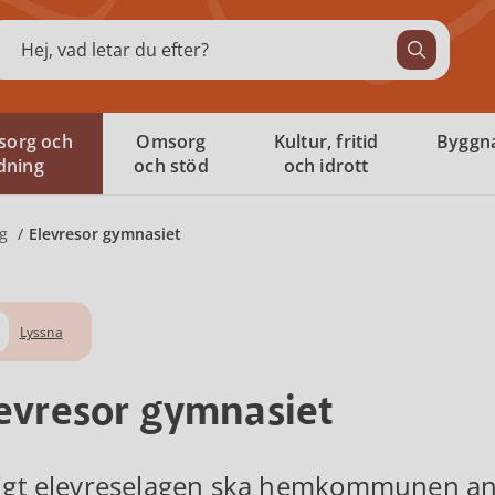
ök
sorg och
Omsorg
Kultur, fritid
Byggna
ldning
och stöd
och idrott
g
Elevresor gymnasiet
Lyssna
evresor gymnasiet
igt elevreselagen ska hemkommunen ans