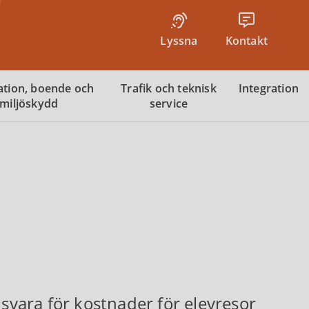
Lyssna
Kontakt
tion, boende och
Trafik och teknisk
Integration
miljöskydd
service
vara för kostnader för elevresor