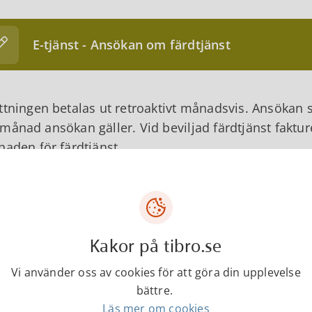
E-tjänst - Ansökan om färdtjänst
ttningen betalas ut retroaktivt månadsvis. Ansökan 
månad ansökan gäller. Vid beviljad färdtjänst faktu
naden för färdtjänst.
nadshavare eller myndig elev kan sedan söka ersätt
ande de faktiska kostnaderna för färdtjänsten, till
 av annan transport ska underlag som styrker sum
Kakor på tibro.se
kan om ersättning görs på blanketten nedan:
Vi använder oss av cookies för att göra din upplevelse
bättre.
Läs mer om cookies