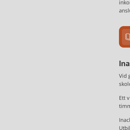
inko
ansl
Ina
Vid 
skol
Ett 
timm
Inac
Utbi