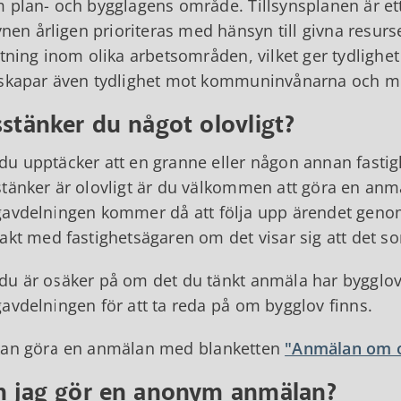
 plan- och bygglagens område. Tillsynsplanen är ett
synen årligen prioriteras med hänsyn till givna resurs
ktning inom olika arbetsområden, vilket ger tydligh
skapar även tydlighet mot kommuninvånarna och me
stänker du något olovligt?
u upptäcker att en granne eller någon annan fast
tänker är olovligt är du välkommen att göra en anmä
avdelningen kommer då att följa upp ärendet genom 
akt med fastighetsägaren om det visar sig att det som
u är osäker på om det du tänkt anmäla har bygglov 
avdelningen för att ta reda på om bygglov finns.
kan göra en anmälan med blanketten
"Anmälan om o
n jag gör en anonym anmälan?