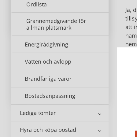
Ordlista
Ja, 
till
Grannemedgivande för
att 
allmän platsmark
namn
heml
Energirådgivning
I bl
Vatten och avlopp
Neda
Brandfarliga varor
Byg
Bostadsanpassning
Om n
plan
Lediga tomter
Ri
Hyra och köpa bostad