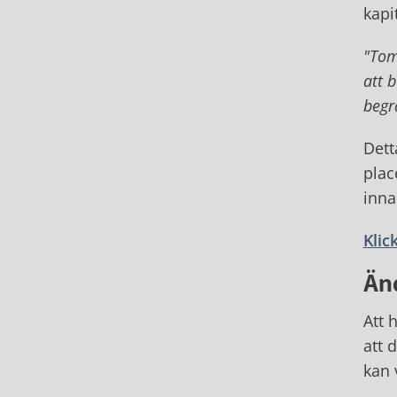
kapi
"Tom
att 
begr
Dett
plac
inna
Klic
Än
Att 
att 
kan 