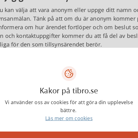
du kan välja att vara anonym eller uppge ditt namn o
synsanmälan. Tänk på att om du är anonym kommer p
informera om hur ärendet fortlöper och om beslut so
 och kontaktuppgifter kommer du att få del av beslu
iga för den som tillsynsärendet berör.
anketten
"Anmälan om olovlig åtgärd"
kan du välja at
n är exempel på åtgärder som kan vara olovliga o
ger nytt eller bygger till
Kakor på tibro.se
ågon bygger nytt eller bygger till krävs i de allra fl
Vi använder oss av cookies för att göra din upplevelse
bättre.
- och byggavdelningen så kan vi hjälpa dig att ta re
Läs mer om cookies
ver en byggnad eller del av byggnad