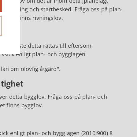
vningslov om det är inom detaljplanelagt
m rivning och startbesked. Fråga oss på plan-
om det finns rivningslov.
ng måste detta rättas till eftersom
t skick enligt plan- och bygglagen.
lan om olovlig åtgärd".
stighet
r detta bygglov. Fråga oss på plan- och
et finns bygglov.
skick enligt plan- och bygglagen (2010:900) 8