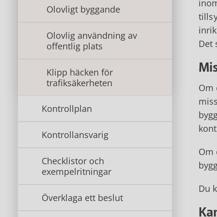
inom
Olovligt byggande
till
inri
Olovlig användning av
Det 
offentlig plats
Mis
Klipp häcken för
trafiksäkerheten
Om d
miss
Kontrollplan
bygg
kont
Kontrollansvarig
Om d
Checklistor och
bygg
exempelritningar
Du 
Överklaga ett beslut
Ka