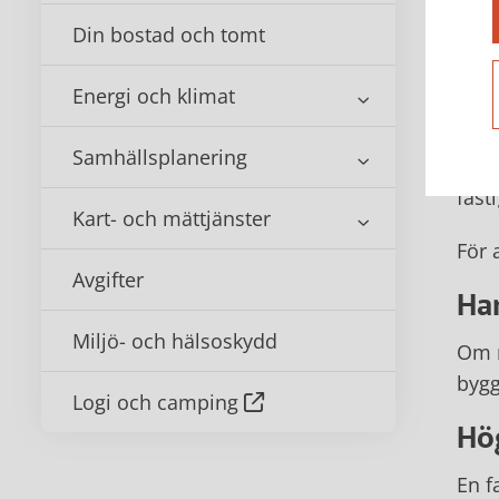
Om n
områ
Din bostad och tomt
och 
Energi och klimat
Ov
Samhällsplanering
Om e
fast
Kart- och mättjänster
För 
Avgifter
Har
Miljö- och hälsoskydd
Om n
bygg
Logi och camping
Hög
En f