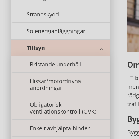
Strandskydd
Solenergianläggningar
Tillsyn
Om
Bristande underhåll
I Ti
Hissar/motordrivna
men 
anordningar
rådg
traf
Obligatorisk
ventilationskontroll (OVK)
By
Enkelt avhjälpta hinder
Bygg