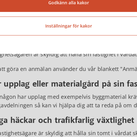
ågon river en byggnad eller del av byggnad krävs ri
Godkänn alla kakor
de. Utanför detaljplanelagt område krävs anmälan o
byggavdelningen så kan vi hjälpa dig att ta reda på 
Inställningar för kakor
årdad fastighet
n byggnad eller tomt kan utgöra en fara för omgivni
ighetsägaren är skyldig att hålla sin fastighet i vårda
att göra en anmälan använder du vår blankett "Anmä
 upplag eller materialgård på sin fa
ågon har upplag med exempelvis byggmaterial kräve
avdelningen så kan vi hjälpa dig att ta reda på om d
a häckar och trafikfarlig växtlighet
astighetsägare är skyldig att hålla sin tomt i vårdat 