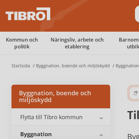
S
Kommun och
Näringsliv, arbete och
Barnom
politik
etablering
utbi
Startsida
Byggnation, boende och miljöskydd
Byggnation
Byggnation, boende och
miljöskydd
Ti
Flytta till Tibro kommun
Byggnation
Byg