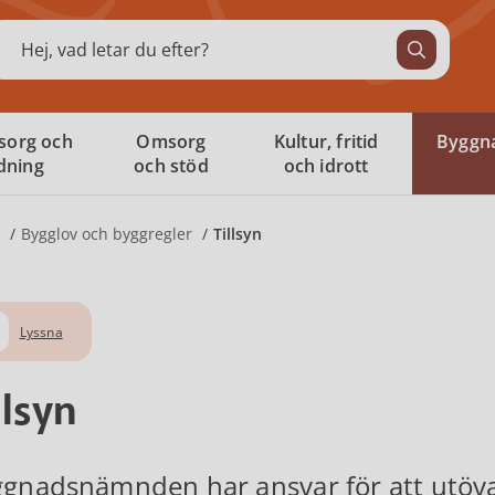
ök
sorg och
Omsorg
Kultur, fritid
Byggna
ldning
och stöd
och idrott
Bygglov och byggregler
Tillsyn
Lyssna
llsyn
gnadsnämnden har ansvar för att utöva t