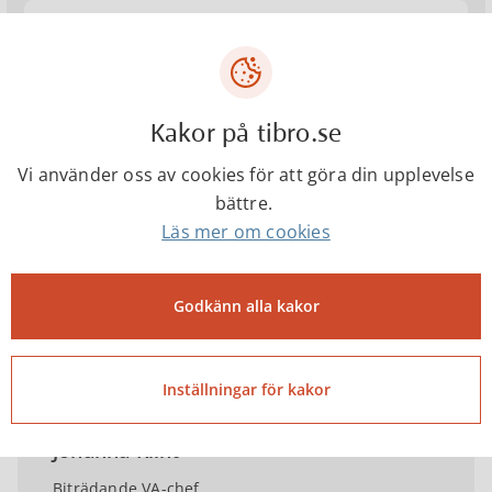
Miljösamverkan Östra Skaraborg - Rådgivning
om gemensamma avlopp
Kakor på tibro.se
Vatten- och avloppstaxa
Vi använder oss av cookies för att göra din upplevelse
bättre.
Felanmälan
Läs mer om cookies
Godkänn alla kakor
Kontakter
Inställningar för kakor
Johanna Klint
Biträdande VA-chef