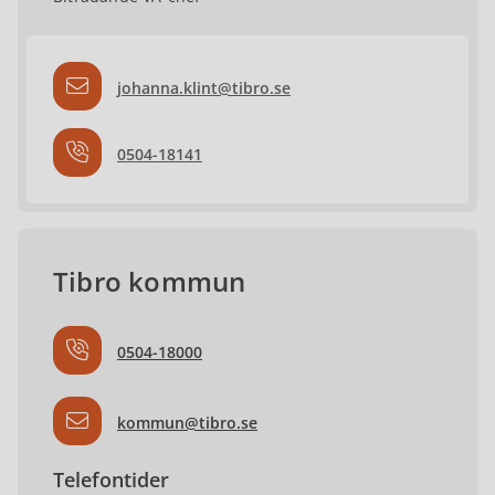
johanna.klint@tibro.se
0504-18141
Tibro kommun
0504-18000
kommun@tibro.se
Telefontider