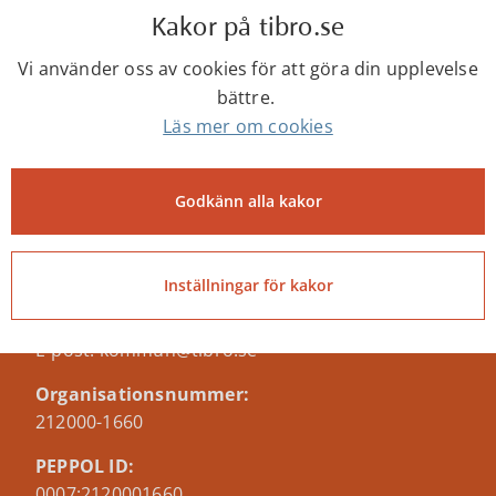
Kakor på tibro.se
Vi använder oss av cookies för att göra din upplevelse
Senast ändrad:
bättre.
10 juni 2026
Läs mer om cookies
Godkänn alla kakor
Tibro kommun
Centrumgatan 17
543 80 Tibro
Inställningar för kakor
Telefon: 0504-180 00
E-post: kommun@tibro.se
Organisationsnummer:
212000-1660
PEPPOL ID:
0007:2120001660