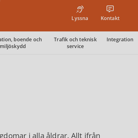
Lyssna
Kontakt
tion, boende och
Trafik och teknisk
Integration
miljöskydd
service
domar i alla åldrar. Allt ifrån