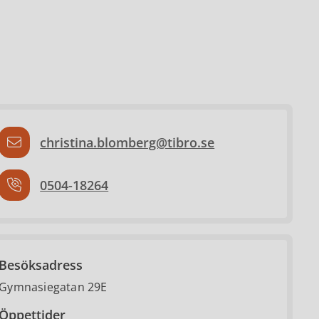
christina.blomberg@tibro.se
0504-18264
Besöksadress
Gymnasiegatan 29E
Öppettider