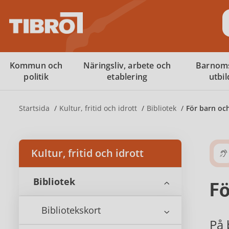
S
Kommun och
Näringsliv, arbete och
Barnom
politik
etablering
utbi
Startsida
Kultur, fritid och idrott
Bibliotek
För barn o
Kultur, fritid och idrott
Bibliotek
Fö
Bibliotekskort
På 