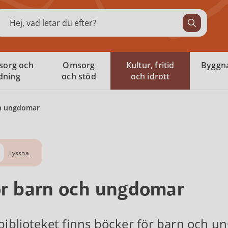
ök
sorg och
Omsorg
Kultur, fritid
Byggna
ldning
och stöd
och idrott
ch ungdomar
Lyssna
r barn och ungdomar
biblioteket finns böcker för barn och ung