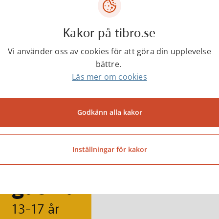
 finns info om bibliotekets program
Kakor på tibro.se
Vi använder oss av cookies för att göra din upplevelse
bättre.
stund för barn 3-7 år
Läs mer om cookies
Godkänn alla kakor
Inställningar för kakor
ika för barn 9-12 år