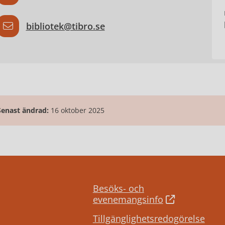
bibliotek@tibro.se
Senast ändrad:
16 oktober 2025
Besöks- och
evenemangsinfo
Tillgänglighetsredogörelse