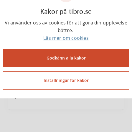
Kakor på tibro.se
Vi använder oss av cookies för att göra din upplevelse
bättre.
Läs mer om cookies
Godkänn alla kakor
Plansamråd
Innan kommunen antar detaljplaner för
Inställningar för kakor
hur olika områden ska användas ska
personer som berörs av den aktuella
planen och olika...