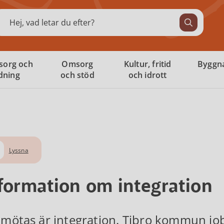
ök
sorg och
Omsorg
Kultur, fritid
Byggna
ldning
och stöd
och idrott
Lyssna
formation om integration
 mötas är integration. Tibro kommun job