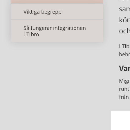
sam
Viktiga begrepp
kön
Så fungerar integrationen
och
i Tibro
I Ti
behö
Var
Migr
runt
från