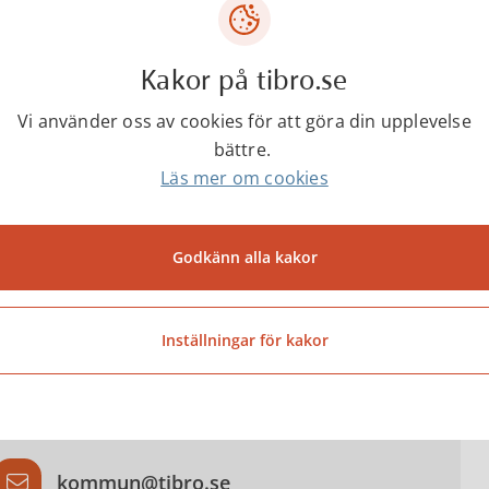
Viktiga begrepp
Kakor på tibro.se
Så fungerar integrationen i Tibro
Vi använder oss av cookies för att göra din upplevelse
bättre.
Läs mer om cookies
ntakta
Godkänn alla kakor
Tibro kommun
Inställningar för kakor
0504-18000
kommun@tibro.se