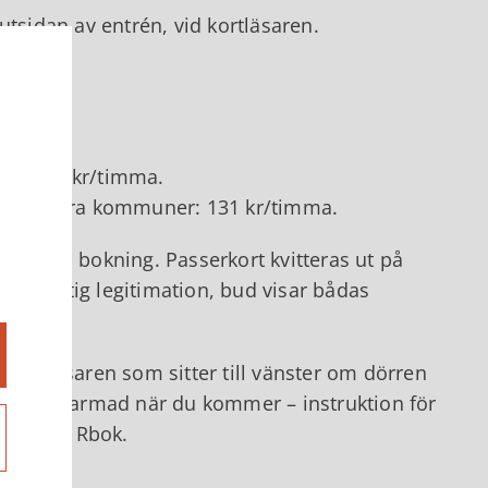
å utsidan av entrén, vid kortläsaren.
un: 105 kr/timma.
 från andra kommuner: 131 kr/timma.
r innan bokning. Passerkort kvitteras ut på
dtag giltig legitimation, bud visar bådas
 kortläsaren som sitter till vänster om dörren
an vara larmad när du kommer – instruktion för
ation på Rbok.