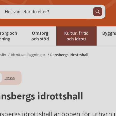
ök
sorg och
Omsorg
Kultur, fritid
Byggna
ldning
och stöd
och idrott
sliv
Idrottsanläggningar
Ransbergs idrottshall
Lyssna
nsbergs idrottshall
sbergs idrottshall är öppen för uthyrnin