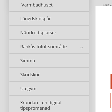
Varmbadhuset
Hjär
Adre
Längdskidspår
Bo
Näridrottsplatser
Kost
Rankås friluftsområde
Kost
Bokn
Simma
Tibr
legi
Skridskor
För 
Utegym
och 
från
Xrundan - en digital
tipspromenad
Pass