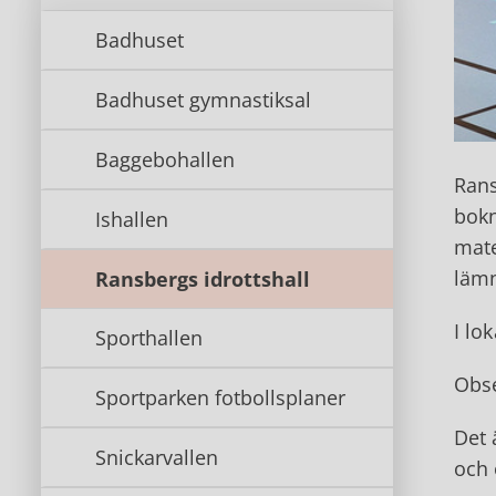
Badhuset
Badhuset gymnastiksal
Baggebohallen
Rans
bokn
Ishallen
mate
lämn
Ransbergs idrottshall
I lo
Sporthallen
Obse
Sportparken fotbollsplaner
Det 
Snickarvallen
och 