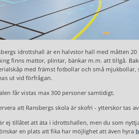
bergs idrottshall är en halvstor hall med måtten 20
ing finns mattor, plintar, bänkar m.m. att tillgå. Ba
rialskåp med främst fotbollar och små mjukbollar, sk
as ut vid förfrågan.
kalen får vistas max 300 personer samtidigt.
rvera att Ransbergs skola är skofri - ytterskor tas av
är ej tillåtet att äta i idrottshallen, men du som n
önskar en plats att fika har möjlighet att även hyra
b