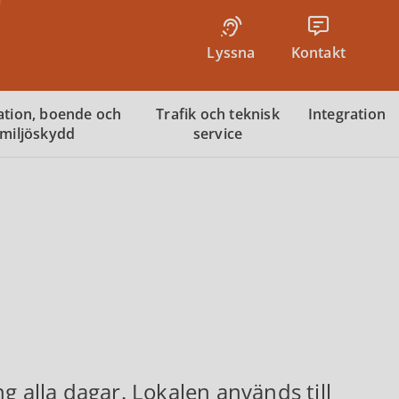
Lyssna
Kontakt
tion, boende och
Trafik och teknisk
Integration
miljöskydd
service
g alla dagar. Lokalen används till