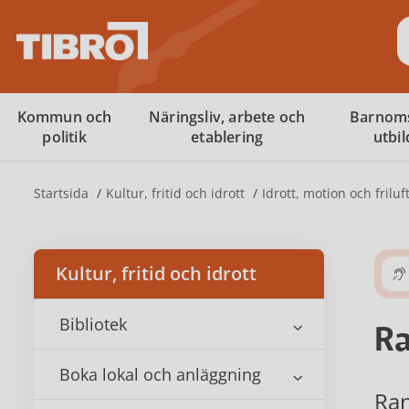
S
Kommun och
Näringsliv, arbete och
Barnom
politik
etablering
utbi
Startsida
Kultur, fritid och idrott
Idrott, motion och friluft
Kultur, fritid och idrott
Bibliotek
Ra
Boka lokal och anläggning
Ran