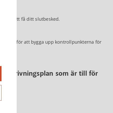
 för att få ditt slutbesked.
grund för att bygga upp kontrollpunkterna för
och rivningsplan som är till för