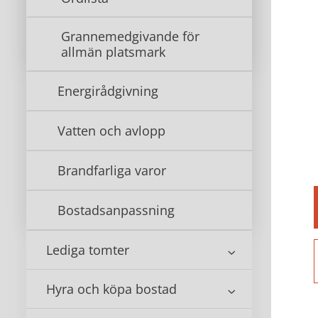
Grannemedgivande för
allmän platsmark
Du m
Mal
Energirådgivning
Neda
Vatten och avlopp
ert 
Brandfarliga varor
Tom 
Ned
Bostadsanpassning
mi
Lediga tomter
Hyra och köpa bostad