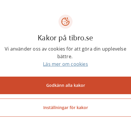
tillgänglighet för personer med funktionsnedsättning
energihushållning som ska uppfyllas.
åste lämna in en ifylld och undertecknad kontrollplan
l för kontrollplan
Kakor på tibro.se
n finns en tom kontrollplan som kan användas som 
Vi använder oss av cookies för att göra din upplevelse
bättre.
projekt.
Läs mer om cookies
kontrollplan
an finns exempel på kontrollplaner 
Godkänn alla kakor
ndre byggprojekt:
Altan
Inställningar för kakor
Fasadändring
Inglasning av balkong
Installation av eldstad med rökkanal