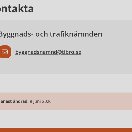
ntakta
Byggnads- och trafiknämnden
byggnadsnamnd@tibro.se
Senast ändrad:
8 juni 2026