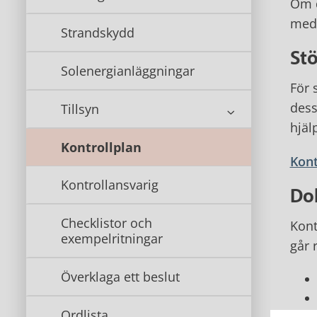
Om d
med,
Strandskydd
Stö
Solenergianläggningar
För 
dess
Tillsyn
hjäl
Kontrollplan
Kont
Kontrollansvarig
Do
Checklistor och
Kont
exempelritningar
går r
Överklaga ett beslut
Ordlista