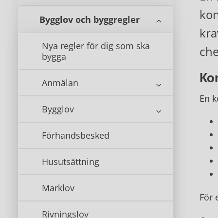
kon
Bygglov och byggregler
kra
Nya regler för dig som ska
che
bygga
Kon
Anmälan
En k
Bygglov
Förhandsbesked
Husutsättning
Marklov
För 
Rivningslov