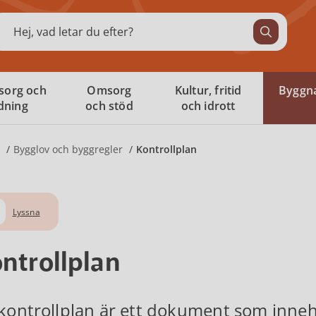
ök
sorg och
Omsorg
Kultur, fritid
Byggna
ldning
och stöd
och idrott
Bygglov och byggregler
Kontrollplan
Lyssna
ntrollplan
kontrollplan är ett dokument som inneh