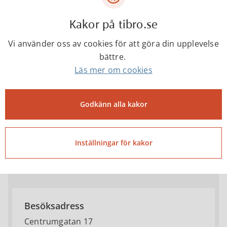
Kakor på tibro.se
Vi använder oss av cookies för att göra din upplevelse
Barn och Utbildning
bättre.
Läs mer om cookies
0504-18000 (Växeln)
Godkänn alla kakor
bun@tibro.se
Inställningar för kakor
Telefontider
Mån-tors kl. 07.30-16.00 Fre 07.30-13.00
Besöksadress
Centrumgatan 17