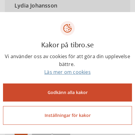
Lydia Johansson
Trafikplanerare
lydia.johansson@tibro.se
Kakor på tibro.se
Vi använder oss av cookies för att göra din upplevelse
0504-18564
bättre.
Läs mer om cookies
Tibro kommun
Godkänn alla kakor
0504-18000
Inställningar för kakor
kommun@tibro.se