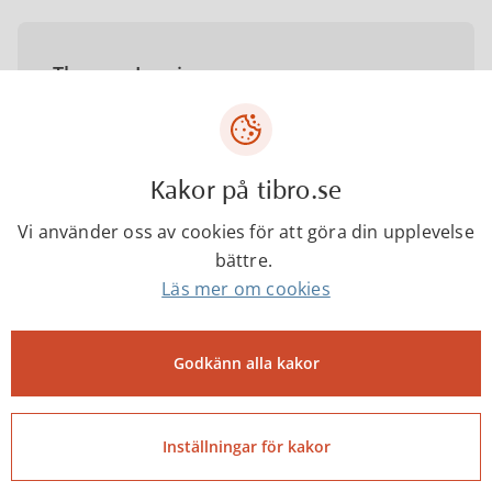
Therese Lavrin
Ekonom
Kakor på tibro.se
therese.lavrin@tibro.se
Vi använder oss av cookies för att göra din upplevelse
bättre.
0504-182 33
Läs mer om cookies
Godkänn alla kakor
Tibro kommun
Inställningar för kakor
0504-18000