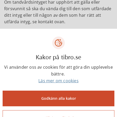
Om tandvårdsintyget har upphört att gälla eller
försvunnit så ska du vända dig till den som utfärdade
ditt intyg eller till någon av dem som har rätt att
utfärda intyg, se kontakt ovan.
Kontakter
Kakor på tibro.se
Annicka Klar
Vi använder oss av cookies för att göra din upplevelse
Medicinskt ansvarig sjuksköterska, MAS
bättre.
Läs mer om cookies
annicka.klar@tibro.se
Godkänn alla kakor
0504-18377