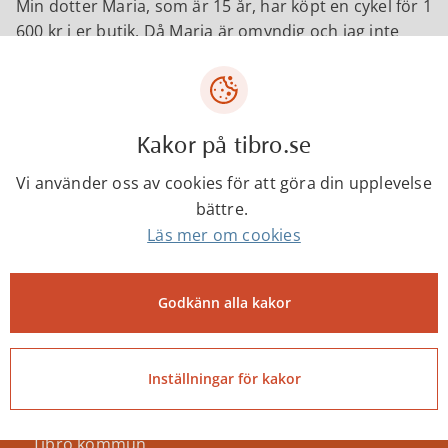
Min dotter Maria, som är 15 år, har köpt en cykel för 1
600 kr i er butik. Då Maria är omyndig och jag inte
godkänt detta köp vill jag lämna tillbaka cykeln. Jag
bifogar en kopia av kvittot.
Med vänlig hälsning
Kakor på tibro.se
Namn
Adress
Vi använder oss av cookies för att göra din upplevelse
Telefon
bättre.
Läs mer om cookies
Godkänn alla kakor
Senast ändrad:
8 juni 2026
Inställningar för kakor
Tibro kommun