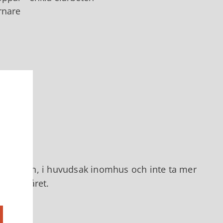
rnare
 en person, i huvudsak inomhus och inte ta mer
er om året.