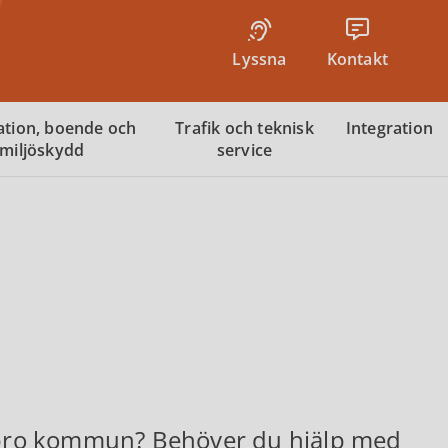
Lyssna
Kontakt
tion, boende och
Trafik och teknisk
Integration
miljöskydd
service
Tibro kommun? Behöver du hjälp med