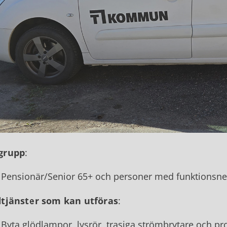
grupp
:
Pensionär/Senior 65+ och personer med funktionsne
dtjänster som kan utföras
:
Byta glödlampor, lysrör, trasiga strömbrytare och pr