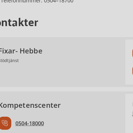
Telefonnummer: 0504–18700
ntakter
Fixar- Hebbe
Stödtjänst
Kompetenscenter
0504-18000