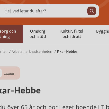
ök
sorg och
Omsorg
Kultur, fritid
Byggna
ldning
och stöd
och idrott
nter
Arbetsmarknadsenheten
Fixar-Hebbe
Lyssna
xar-Hebbe
du över 65 år och bor i eget boende i 