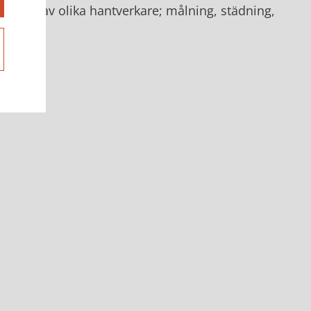
tföras av olika hantverkare; målning, städning,
t