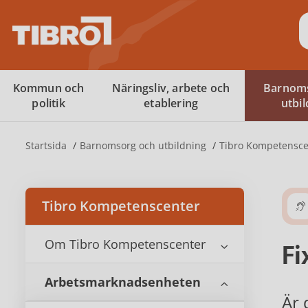
S
Kommun och
Näringsliv, arbete och
Barnom
politik
etablering
utbi
Startsida
Barnomsorg och utbildning
Tibro Kompetensce
Tibro Kompetenscenter
Om Tibro Kompetenscenter
Fi
Arbetsmarknadsenheten
Är 