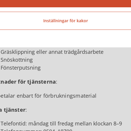
Där det krävs fackman, eller andra arbeten som kan u
VVS eller motsvarande
Arbetsuppgifter som hemtjänstens personal utförd
Inställningar för kakor
Där det finns näringsidkare som tillhandahåller tjäns
Montering av möbler eller motsvarande
Tunga lyft
Gräsklippning eller annat trädgårdsarbete
Snöskottning
Fönsterputsning
nader för tjänsterna
:
etalar enbart för förbrukningsmaterial
a tjänster
:
Telefontid: måndag till fredag mellan klockan 8–9