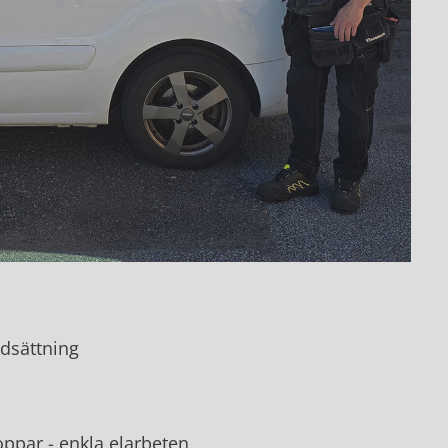
dsättning
oppar - enkla elarbeten