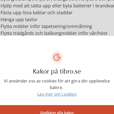
Hjälp med att sätta upp eller byta batterier i brandva
Fästa upp lösa kablar och sladdar
Hänga upp tavlor
Flytta möbler inför tapetsering/ommålning
Flytta trädgårds och balkongmöbler inför vår/höst
Ta ned saker från vindsutrymme eller höga skåp
Halksäkra mattor
Ta ner och sätta upp gardiner
Pumpa däck på rullstol
Lufta element
Kakor på tibro.se
Annan hjälp som kräver stege eller stol
Vi använder oss av cookies för att göra din upplevelse
sten är begränsad till att den ska kunna utföras av
bättre.
inuter. Du kan boka Fixar-Hebbe maximalt tolv gång
Läs mer om cookies
nster/arbetsuppgifter som
inte
utförs
:
Godkänn alla kakor