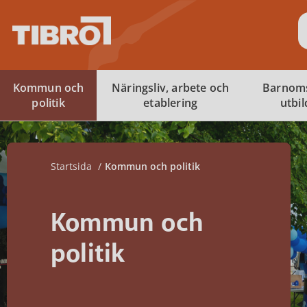
S
Kommun och
Näringsliv, arbete och
Barnom
politik
etablering
utbi
Startsida
Kommun och politik
Kommun och
politik