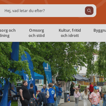
ök
sorg och
Omsorg
Kultur, fritid
Byggna
ldning
och stöd
och idrott