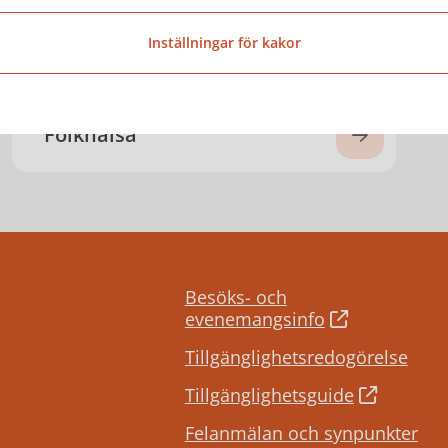
Påverkan, insyn och
delaktighet
Inställningar för kakor
Folkhälsa
Besöks- och
evenemangsinfo
Tillgänglighetsredogörelse
Tillgänglighetsguide
Felanmälan och synpunkter