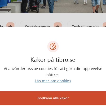
la
Kontaktcenter
Tyck till om oss
l
Kakor på tibro.se
Vi använder oss av cookies för att göra din upplevelse
bättre.
Läs mer om cookies
Om Tibro
Godkänn alla kakor