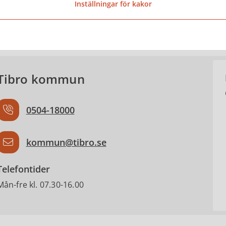
Inställningar för kakor
ntakta
Tibro kommun
0504-18000
kommun@tibro.se
Telefontider
Mån-fre kl. 07.30-16.00