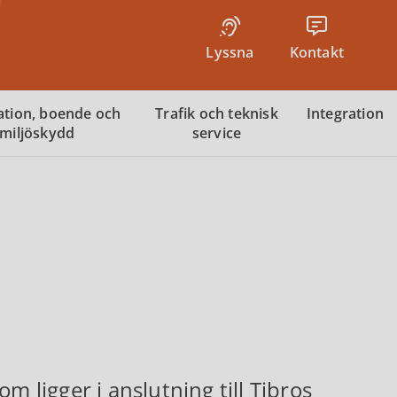
Lyssna
Kontakt
tion, boende och
Trafik och teknisk
Integration
miljöskydd
service
m ligger i anslutning till Tibros