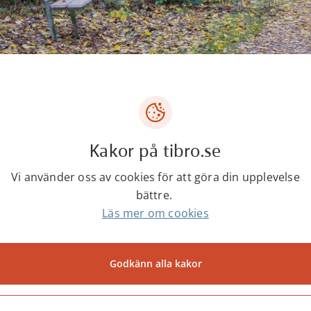
ans stig är ett bidrag från Riksförbundet HjärtLung 
Kakor på tibro.se
första Hälsans stig (Slí na Sláinte) på Irland av Irlä
Vi använder oss av cookies för att göra din upplevelse
bättre.
ans stig finns även i Tibro. Det är en promenadvänlig
Läs mer om cookies
ans stig är en rundslinga som är 2,1 km lång. Den 
slingrar sig sedan fram i en lummig miljö med myck
obäcken och Tidanån, där Hälsans stig knyts ihop m
Godkänn alla kakor
ommer nära naturen och det finns flera möjligheter a
r njuta av en medhavd fikakorg.