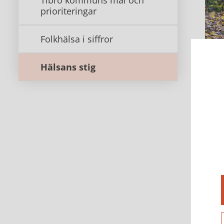
Tibro kommuns mål och
prioriteringar
Folkhälsa i siffror
Hälsans stig
Häls
den 
Häls
Häls
och 
Tibr
Du k
elle