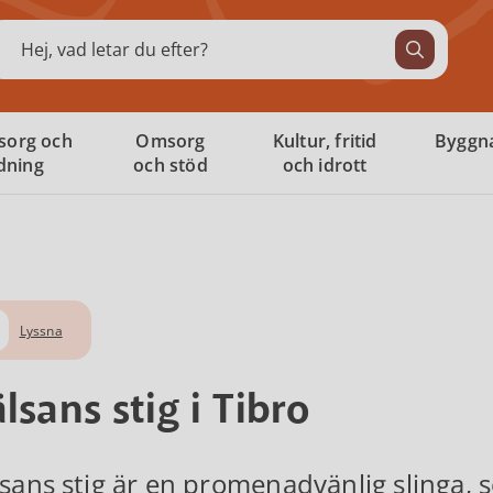
ök
sorg och
Omsorg
Kultur, fritid
Byggna
ldning
och stöd
och idrott
Lyssna
lsans stig i Tibro
sans stig är en promenadvänlig slinga, so