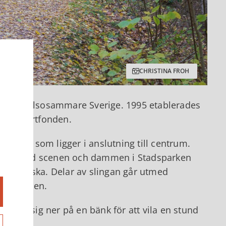
CHRISTINA FROH
till ett hälsosammare Sverige. 1995 etablerades
ndska Hjärtfonden.
 slinga som ligger i anslutning till centrum.
startar vid scenen och dammen i Stadsparken
et grönska. Delar av slingan går utmed
ed Å-leden.
tt slå sig ner på en bänk för att vila en stund