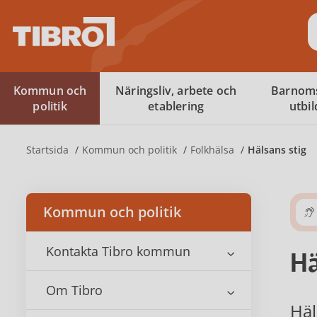
S
Kommun och
Näringsliv, arbete och
Barnom
politik
etablering
utbi
Startsida
Kommun och politik
Folkhälsa
Hälsans stig
Kommun och politik
Kontakta Tibro kommun
Hä
Om Tibro
Häl