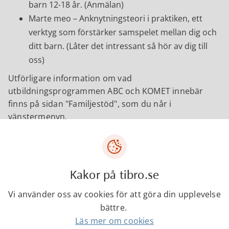
barn 12-18 år. (Anmälan)
Marte meo – Anknytningsteori i praktiken, ett
verktyg som förstärker samspelet mellan dig och
ditt barn. (Låter det intressant så hör av dig till
oss)
Utförligare information om vad
utbildningsprogrammen ABC och KOMET innebär
finns på sidan "Familjestöd", som du når i
vänstermenyn.
Viktigt samarbete
Vi samarbetar med olika verksamheter som:
Närhälsans mödravård och barnhälsovård
Kakor på tibro.se
Hälsocentralens barnhälsovård
Vi använder oss av cookies för att göra din upplevelse
Folktandvården
bättre.
Biblioteket
Läs mer om cookies
Socialförvaltningens öppenvård