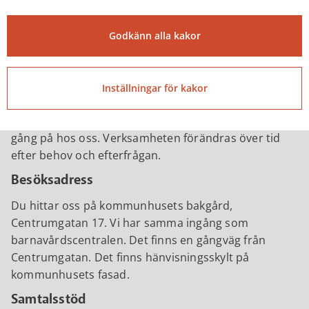
Röda korset
NTF
Godkänn alla kakor
Facebook
Följ oss gärna på facebook:
Familjecentralen Tibro
,
Inställningar för kakor
för att läsa vårt veckoprogram. Vi uppdaterar
programmet varje vecka, så du kan se vad som är på
gång på hos oss. Verksamheten förändras över tid
efter behov och efterfrågan.
Besöksadress
Du hittar oss på kommunhusets bakgård,
Centrumgatan 17. Vi har samma ingång som
barnavårdscentralen. Det finns en gångväg från
Centrumgatan. Det finns hänvisningsskylt på
kommunhusets fasad.
Samtalsstöd