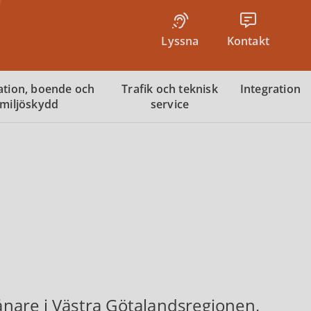
Lyssna
Kontakt
tion, boende och
Trafik och teknisk
Integration
miljöskydd
service
nare i Västra Götalandsregionen,