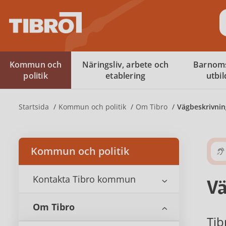
S
Kommun och
Näringsliv, arbete och
Barnom
politik
etablering
utbi
Startsida
Kommun och politik
Om Tibro
Vägbeskrivnin
Kommun och politik
Kontakta Tibro kommun
Vä
Om Tibro
Tib