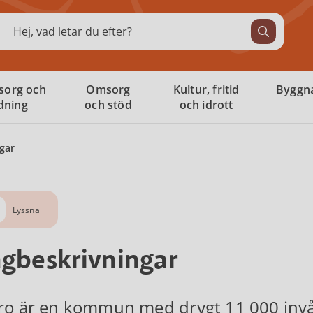
ök
sorg och
Omsorg
Kultur, fritid
Byggna
ldning
och stöd
och idrott
gar
Lyssna
gbeskrivningar
ro är en kommun med drygt 11 000 invå