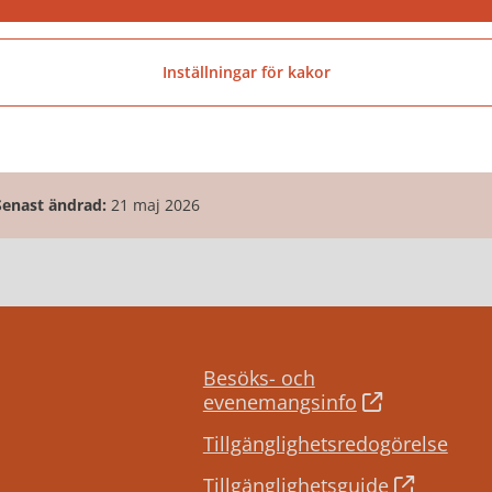
Telefontider
Mån-fre kl. 07.30-16.00
Inställningar för kakor
Senast ändrad:
21 maj 2026
Besöks- och
evenemangsinfo
Tillgänglighetsredogörelse
Tillgänglighetsguide