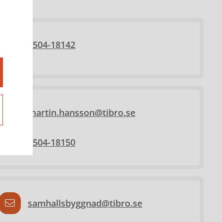
0504-18142
martin.hansson@tibro.se
0504-18150
samhallsbyggnad@tibro.se