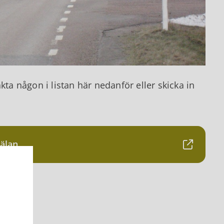
kta någon i listan här nedanför eller skicka in
mälan