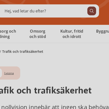
ök
sorg och
Omsorg
Kultur, fritid
Byggna
ldning
och stöd
och idrott
Trafik och trafiksäkerhet
Lyssna
afik och trafiksäkerhet
 nollvision innebär att ingen ska behöva 