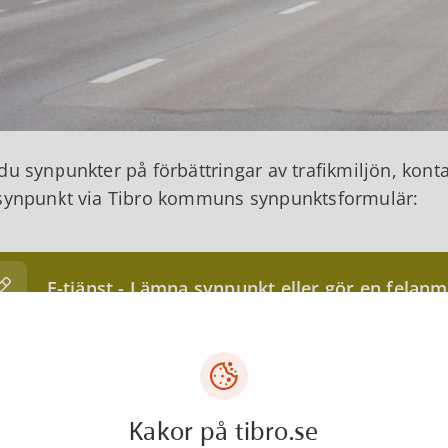
du synpunkter på förbättringar av trafikmiljön, konta
synpunkt via Tibro kommuns synpunktsformulär:
E-tjänst - Lämna synpunkt eller gör en felan
ntakter
Kakor på tibro.se