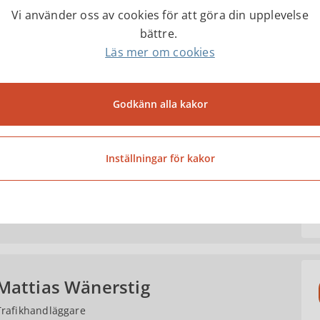
Vi använder oss av cookies för att göra din upplevelse
bättre.
Läs mer om cookies
Thomas Johansson
TF Gata-Park-chef
Godkänn alla kakor
Martin Hansson
Inställningar för kakor
Projekteringsingenjör
Mattias Wänerstig
Trafikhandläggare