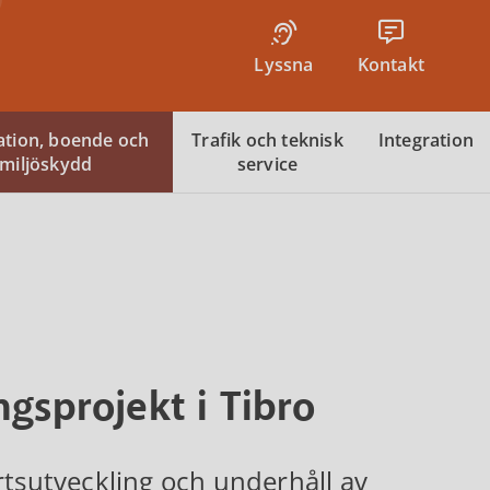
Lyssna
Kontakt
tion, boende och
Trafik och teknisk
Integration
miljöskydd
service
gsprojekt i Tibro
sutveckling och underhåll av