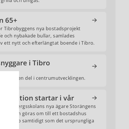
 grilla och umgås.
n 65+
för Tibrobyggens nya bostadsprojekt
fe och nybakade bullar, samlades
 ett nytt och efterlängtat boende i Tibro.
nyggare i Tibro
bro som en del i centrumutvecklingen.
yggnation startar i vår
 Smulebergsskolans nya ägare Storängens
tta skolan göras om till ett bostadshus
äschas upp samtidigt som det ursprungliga