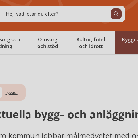
ök
sorg och
Omsorg
Kultur, fritid
Byggna
ldning
och stöd
och idrott
Lyssna
tuella bygg- och anläggnin
ro kommun jobbar målmedvetet med ort