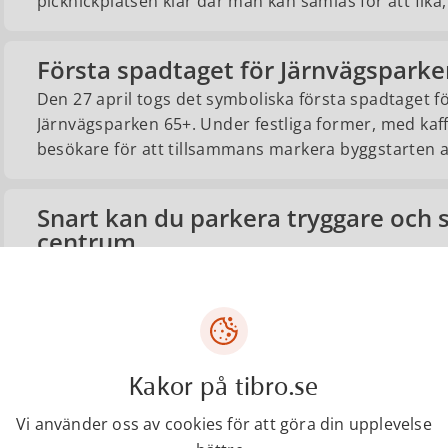
picknickplatsen klar där man kan samlas för att fika,
Första spadtaget för Järnvägsparke
Den 27 april togs det symboliska första spadtaget 
Järnvägsparken 65+. Under festliga former, med kaf
besökare för att tillsammans markera byggstarten av
Snart kan du parkera tryggare och s
centrum
En ny parkering med 120 platser byggs i centrala Ti
Från klassrum till lägenheter – omb
Nu har kommunen lämnat över nycklarna till Gamla
Kakor på tibro.se
fastigheter i Skövde. Med start i vår ska den före de
med åtta hyresrätter. Utvändigt ska fastigheten fr
Vi använder oss av cookies för att göra din upplevelse
utseendet bevaras i stor utsträckning.