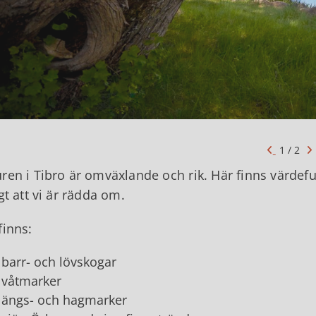
2 / 2
ren i Tibro är omväxlande och rik. Här finns värdefu
igt att vi är rädda om.
finns:
barr- och lövskogar
våtmarker
ängs- och hagmarker