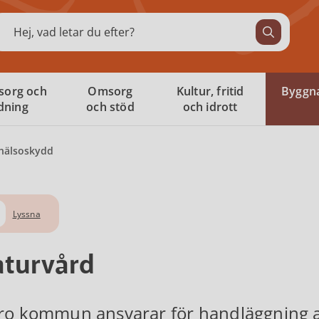
ök
sorg och
Omsorg
Kultur, fritid
Byggna
ldning
och stöd
och idrott
 hälsoskydd
Lyssna
turvård
ro kommun ansvarar för handläggning a