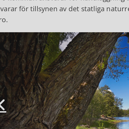
varar för tillsynen av det statliga natu
ro.
Pausa bildspel