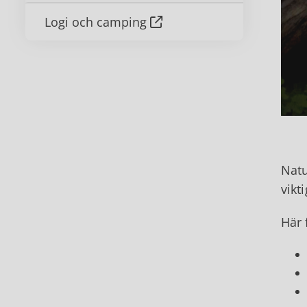
Logi och camping
Natu
vikt
Här 