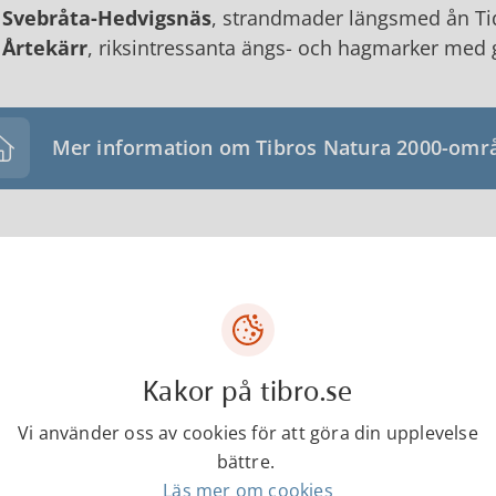
Svebråta-Hedvigsnäs
, strandmader längsmed ån Tida
Årtekärr
, riksintressanta ängs- och hagmarker med g
Mer information om Tibros Natura 2000-omr
turvårdsprogram
naturvårdsprogram för Tibro kommun har tagits fram 
unal och lokal naturvård.
rvårdsprogrammet ska vara vägledande för Tibro kom
Kakor på tibro.se
unens miljöpolitiska program för att uppnå de lok
Vi använder oss av cookies för att göra din upplevelse
rvårdsprogrammet antogs av kommunfullmäktige den 
bättre.
 information i naturvårdsprogrammet.
Läs mer om cookies