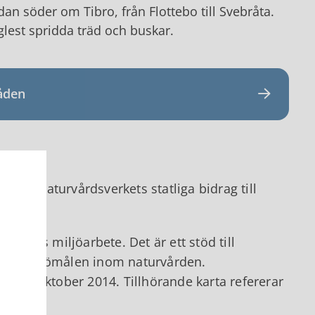
n söder om Tibro, från Flottebo till Svebråta.
lest spridda träd och buskar.
åden
med Naturvårdsverkets statliga bidrag till
muns miljöarbete. Det är ett stöd till
ala miljömålen inom naturvården.
27 oktober 2014. Tillhörande karta refererar