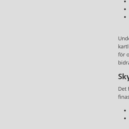
Unde
kart
för 
bidr
Sk
Det 
fina