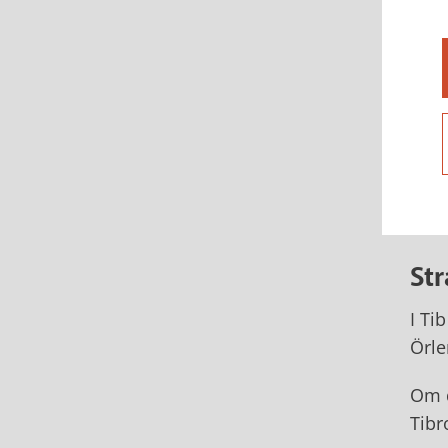
St
I Ti
Örle
Om d
Tibr