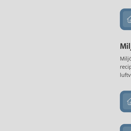
Mi
Milj
reci
luft