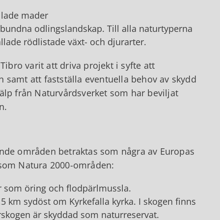
allade mader
lbundna odlingslandskap. Till alla naturtyperna
llade rödlistade växt- och djurarter.
bro varit att driva projekt i syfte att
 samt att fastställa eventuella behov av skydd
älp från Naturvårdsverket som har beviljat
n.
jande områden betraktas som några av Europas
e som Natura 2000-områden:
ter som öring och flodpärlmussla.
5 km sydöst om Kyrkefalla kyrka. I skogen finns
derskogen är skyddad som naturreservat.