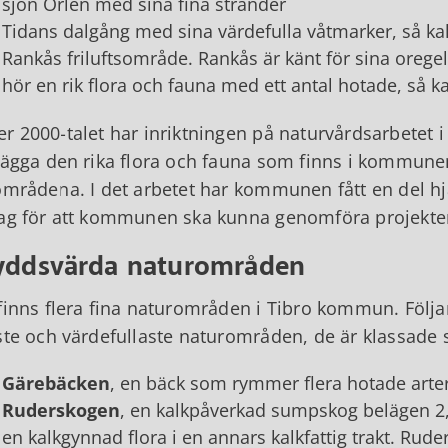
sjön Örlen med sina fina stränder
Tidans dalgång med sina värdefulla våtmarker, så k
Rankås friluftsområde. Rankås är känt för sina orege
hör en rik flora och fauna med ett antal hotade, så ka
r 2000-talet har inriktningen på naturvårdsarbetet i Ti
lägga den rika flora och fauna som finns i kommunen
områdena. I det arbetet har kommunen fått en del hj
ag för att kommunen ska kunna genomföra projekte
yddsvärda naturområden
finns flera fina naturområden i Tibro kommun. Föl
ste och värdefullaste naturområden, de är klassad
Gärebäcken
, en bäck som rymmer flera hotade ar
Ruderskogen
, en kalkpåverkad sumpskog belägen 2,
en kalkgynnad flora i en annars kalkfattig trakt. Ru