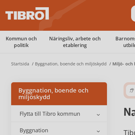
S
Kommun och
Näringsliv, arbete och
Barnom
politik
etablering
utbi
Startsida
Byggnation, boende och miljöskydd
Miljö- och
Byggnation, boende och
miljöskydd
Na
Flytta till Tibro kommun
Byggnation
Tib