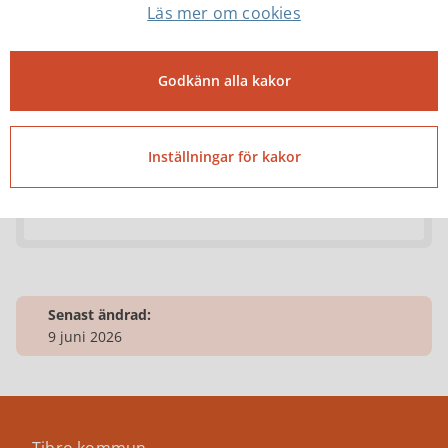
Läs mer om cookies
Ulf Jansson
Ekonomichef
Godkänn alla kakor
ulf.jansson@tibro.se
Inställningar för kakor
0504-18118
Senast ändrad:
9 juni 2026