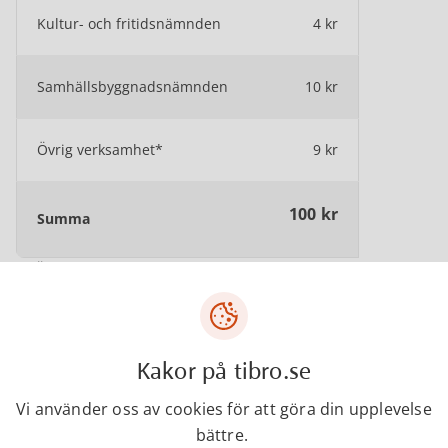
Kultur- och fritidsnämnden
4 kr
Samhällsbyggnadsnämnden
10 kr
Övrig verksamhet*
9 kr
100 kr
Summa
* Övrig verksamhet innefattar bland annat
Kommunfullmäktige, Revision, Kommunstyrelse,
Kollektivtrafiknämnden och Byggnadsnämnden.
Kakor på tibro.se
Kontakter
Vi använder oss av cookies för att göra din upplevelse
bättre.