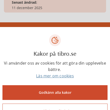
Senast ändrad:
11 december 2025
Tibro kommun
Centrumgatan 17
543 80 Tibro
Kakor på tibro.se
Telefon: 0504-180 00
Vi använder oss av cookies för att göra din upplevelse
E-post: kommun@tibro.se
bättre.
Organisationsnummer:
Läs mer om cookies
212000-1660
PEPPOL ID:
Godkänn alla kakor
0007:2120001660