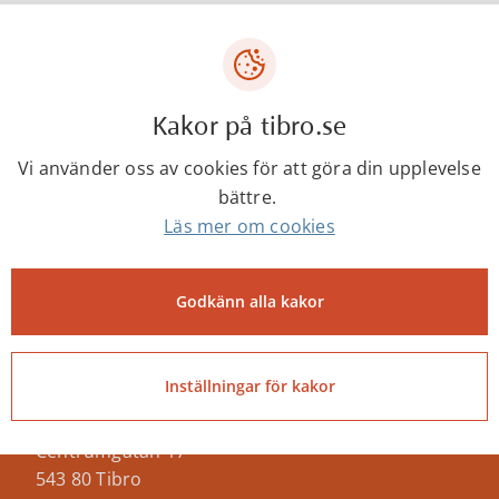
Utställningsperiod:
15 juni till 14 augusti, under
bibliotekets sommaröppettider.
Kakor på tibro.se
Bibliotekshäng är en del i Sommar i Tibro.
Läs mer om evenemanget
Vi använder oss av cookies för att göra din upplevelse
bättre.
Läs mer om cookies
Senast ändrad:
6 augusti 2026
Godkänn alla kakor
Inställningar för kakor
Tibro kommun
Centrumgatan 17
543 80 Tibro