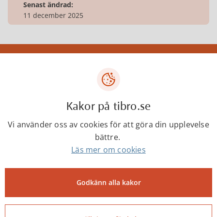
Senast ändrad:
11 december 2025
Tibro kommun
Centrumgatan 17
543 80 Tibro
Kakor på tibro.se
Telefon: 0504-180 00
Vi använder oss av cookies för att göra din upplevelse
E-post: kommun@tibro.se
bättre.
Organisationsnummer:
Läs mer om cookies
212000-1660
PEPPOL ID:
Godkänn alla kakor
0007:2120001660