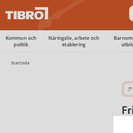
S
Kommun och
Näringsliv, arbete och
Barnom
politik
etablering
utbi
Startsida
Fr