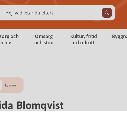
ök
sorg och
Omsorg
Kultur, fritid
Byggna
ldning
och stöd
och idrott
Lyssna
ida Blomqvist