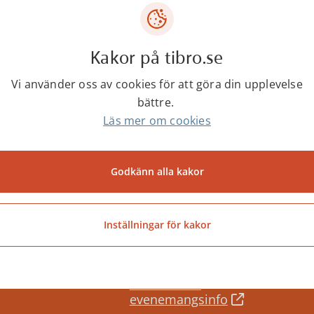
Frida Blomqvist
Kanslichef
Kakor på tibro.se
0504-18505
Vi använder oss av cookies för att göra din upplevelse
frida.blomqvist@tibro.se
bättre.
Läs mer om cookies
Godkänn alla kakor
Senast ändrad:
11 december 2025
Inställningar för kakor
Besöks- och
evenemangsinfo