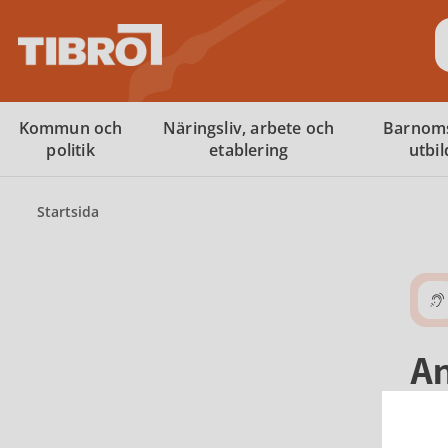
S
Kommun och
Näringsliv, arbete och
Barnom
politik
etablering
utbi
Startsida
An