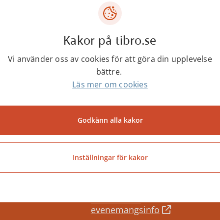
Ann-Sofie Johansson
Ekonomiadminstratör
Kakor på tibro.se
0504-18127
Vi använder oss av cookies för att göra din upplevelse
ann-sofie.m.johansson@tibro.se
bättre.
Läs mer om cookies
Godkänn alla kakor
Senast ändrad:
11 december 2025
Inställningar för kakor
Besöks- och
evenemangsinfo