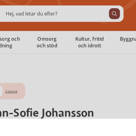
ök
sorg och
Omsorg
Kultur, fritid
Byggna
ldning
och stöd
och idrott
Lyssna
n-Sofie Johansson