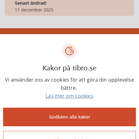
Senast ändrad:
11 december 2025
Tibro kommun
Centrumgatan 17
543 80 Tibro
Kakor på tibro.se
Telefon: 0504-180 00
Vi använder oss av cookies för att göra din upplevelse
E-post: kommun@tibro.se
bättre.
Organisationsnummer:
Läs mer om cookies
212000-1660
PEPPOL ID:
Godkänn alla kakor
0007:2120001660