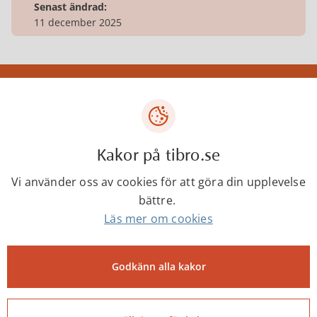
Senast ändrad:
11 december 2025
Tibro kommun
Centrumgatan 17
543 80 Tibro
Kakor på tibro.se
Telefon: 0504-180 00
Vi använder oss av cookies för att göra din upplevelse
E-post: kommun@tibro.se
bättre.
Organisationsnummer:
Läs mer om cookies
212000-1660
PEPPOL ID:
Godkänn alla kakor
0007:2120001660