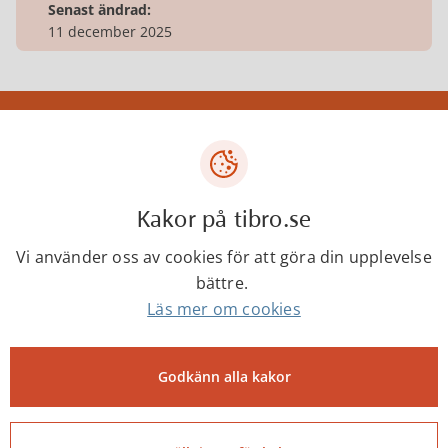
Senast ändrad:
11 december 2025
Tibro kommun
Centrumgatan 17
543 80 Tibro
Kakor på tibro.se
Telefon: 0504-180 00
Vi använder oss av cookies för att göra din upplevelse
E-post: kommun@tibro.se
bättre.
Organisationsnummer:
Läs mer om cookies
212000-1660
PEPPOL ID:
Godkänn alla kakor
0007:2120001660