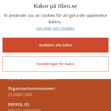
Kakor på tibro.se
Vi använder oss av cookies för att göra din upplevelse
Senast ändrad:
bättre.
8 augusti 2026
Läs mer om cookies
Godkänn alla kakor
Tibro kommun
Centrumgatan 17
543 80 Tibro
Inställningar för kakor
Telefon: 0504-180 00
E-post: kommun@tibro.se
Organisationsnummer:
212000-1660
PEPPOL ID:
0007:2120001660