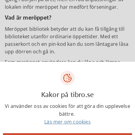
lokalen inför meröppet har medfört förseningar.
Vad är meröppet?
Meröppet bibliotek betyder att du kan få tillgång till
biblioteket utanför ordinarie öppettider. Med ett
passerkort och en pin-kod kan du som låntagare låsa
upp dörren och gå in.
Som meröppet-användare kan du låna och lämna
tillbaka böcker
eller annan media (ej fjärrlån, TV-spel eller film) Du
får tillgång till våra publika datorer och kan även
skriva ut, kopiera och scanna. Bibliotekslokalen står
Kakor på tibro.se
öppen att användas för studier och det finns gratis
Vi använder oss av cookies för att göra din upplevelse
wifi.
bättre.
För att bli meröppetlåntagare måste du ha fyllt 18 år
Läs mer om cookies
och ha bibliotekskort för Bibliotek Mellansjö. Du
kommer in till biblioteket för att fylla i en ansökan.