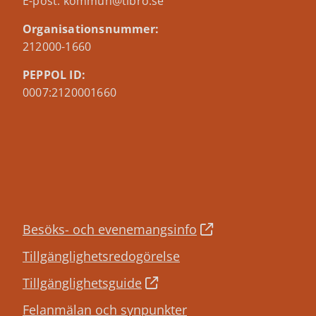
E-post: kommun@tibro.se
Organisationsnummer:
212000-1660
PEPPOL ID:
0007:2120001660
Besöks- och evenemangsinfo
Tillgänglighetsredogörelse
Tillgänglighetsguide
Felanmälan och synpunkter