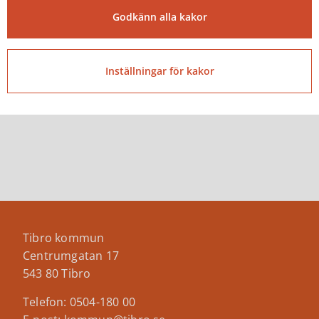
Godkänn alla kakor
Du hittar mer information om meröppet och vilka
öppettider som gäller på bibliotekets webbsida:
Inställningar för kakor
Meröppet på Tibro
bibliotek
Tibro kommun
Centrumgatan 17
543 80 Tibro
Telefon: 0504-180 00