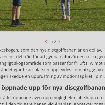
1 / 2
keskogen, som den nya discgolfbanan är en del av, 
en hel del träd för att gynna naturvärdena i skogen
gängligt skogsområde som passar för friluftsliv, moti
ståndet gjorde att platsen upplevdes som otrygg av 
ringen skedde en upprustning av motionsspåret i omr
 öppnade upp för nya discgolfbana
mrådet öppnade även upp möjligheten att skapa en n
till den tidigare banan vid Ånaplan. Kontakter togs