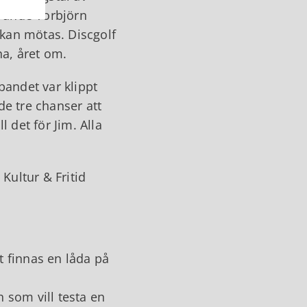
örande Torbjörn
 kan mötas. Discgolf
a, året om.
andet var klippt
de tre chanser att
l det för Jim. Alla
Kultur & Fritid
t finnas en låda på
 som vill testa en