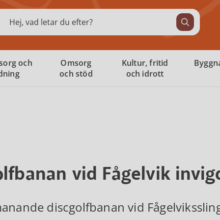
ök
sorg och
Omsorg
Kultur, fritid
Byggna
ldning
och stöd
och idrott
lfbanan vid Fågelvik invig
anande discgolfbanan vid Fågelviksslin