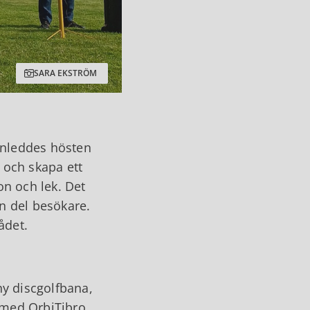
SARA EKSTRÖM
inleddes hösten
 och skapa ett
on och lek. Det
en del besökare.
ådet.
n
y discgolfbana,
 med OrbiTibro