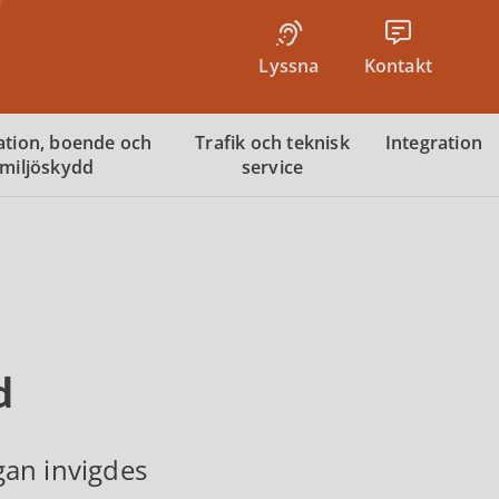
Lyssna
Kontakt
tion, boende och
Trafik och teknisk
Integration
miljöskydd
service
d
gan invigdes