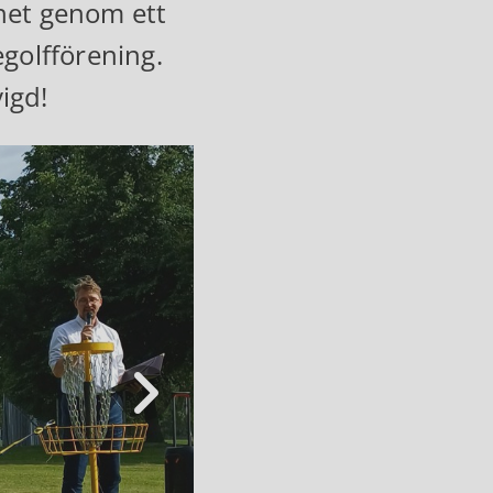
ghet genom ett
golfförening.
vigd!