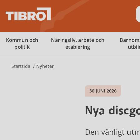
S
Kommun och
Näringsliv, arbete och
Barnom
politik
etablering
utbi
Startsida
Nyheter
30 JUNI 2026
Nya discgo
Den vänligt utm