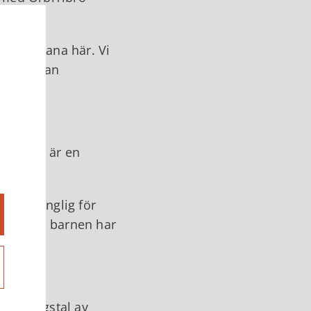
scgolfbana här. Vi
rare Göran
sslingan är en
ättillgänglig för
der tiden barnen har
invigningstal av