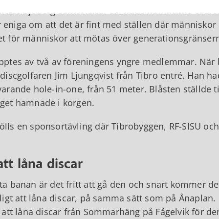
Niclas Sjöberg samt Kultur & Fritids nämndens ordf
 eniga om att det är fint med ställen där människor
et för människor att mötas över generationsgränsern
ipptes av två av föreningens yngre medlemmar. När b
 discgolfaren Jim Ljungqvist från Tibro entré. Han ha
arande hole-in-one, från 51 meter. Blåsten ställde til
nget hamnade i korgen.
lls en sponsortävling där Tibrobyggen, RF-SISU och 
att låna discar
ta banan är det fritt att gå den och snart kommer de
jligt att låna discar, på samma sätt som på Ånaplan.
a att låna discar från Sommarhäng på Fågelvik för den