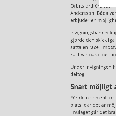
Orbits ordförande, 
Andersson. Båda var
erbjuder en möjligh
Invigningsbandet kl
gjorde den skickliga
sätta en ”ace”, motsv
kast var nära men i
Under invigningen hö
deltog.
Snart möjligt 
För dem som vill tes
plats, där det är mö
I nuläget går det br