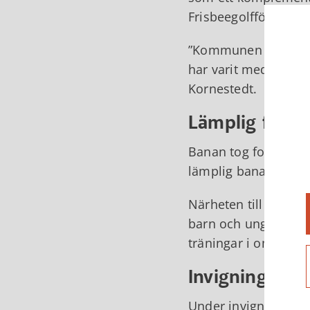
Frisbeegolfförening 
Kommunen röjde bla
har varit med och tä
Kornestedt.
Lämplig för n
Banan tog form och e
lämplig bana för nyb
Närheten till skola,
barn och ungdomar so
träningar i området e
Invigningstal
Under invigningskväl