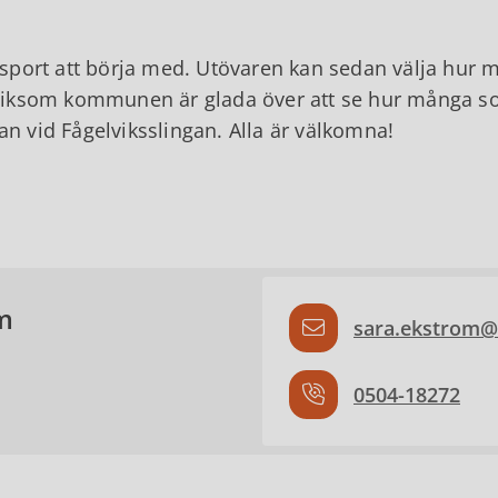
 sport att börja med. Utövaren kan sedan välja hur m
 liksom kommunen är glada över att se hur många som
n vid Fågelviksslingan. Alla är välkomna!
m
sara.ekstrom@
0504-18272