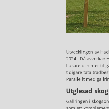
Utvecklingen av Hac
2024. Då avverkades 
ljusare och mer till
tidigare täta trädbe
Parallellt med gall
Utglesad skog
Gallringen i skogso
som ett komplement 