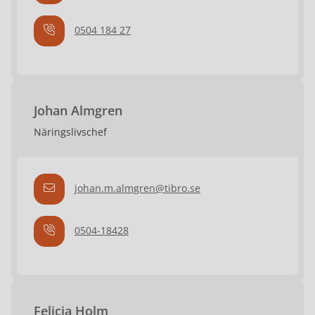
0504 184 27
Johan Almgren
Näringslivschef
johan.m.almgren@tibro.se
0504-18428
Felicia Holm