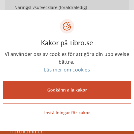
Näringslivsutvecklare (föräldraledig)
felicia.l.holm@tibro.se
Kakor på tibro.se
0504-18426
Vi använder oss av cookies för att göra din upplevelse
bättre.
Läs mer om cookies
1
Godkänn alla kakor
Senast ändrad:
25 juni 2025
Inställningar för kakor
Tibro kommun