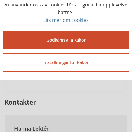
Vi använder oss av cookies för att göra din upplevelse
bättre.
Läs mer om cookies
Samhällsbyggnadsnämndens
Godkänn alla kakor
ledamöter och ersättare
Här hittar du kontaktinformation till
Inställningar för kakor
Samhällsbyggnadsnämndens ledamöter
och ersättare under mandatperioden 2023-
2026.
Kontakter
Hanna Lektén