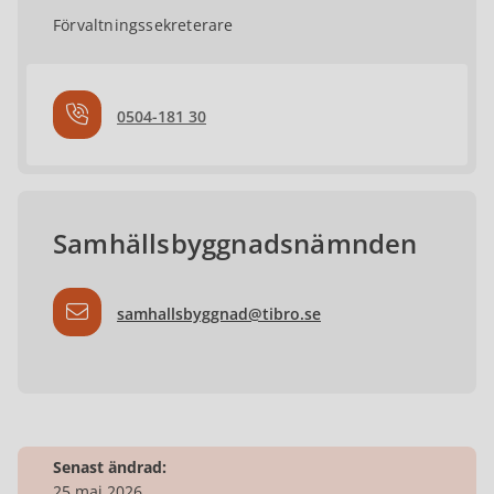
Förvaltningssekreterare
0504-181 30
Samhällsbyggnadsnämnden
samhallsbyggnad@tibro.se
Senast ändrad:
25 maj 2026