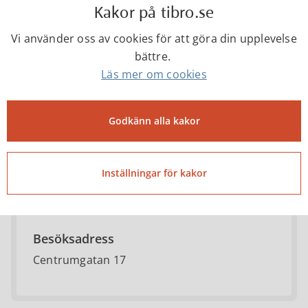
Kakor på tibro.se
Tibro kommun
Vi använder oss av cookies för att göra din upplevelse
bättre.
Läs mer om cookies
0504-18000
Godkänn alla kakor
kommun@tibro.se
Telefontider
Inställningar för kakor
Mån-fre kl. 07.30-16.00
Besöksadress
Centrumgatan 17