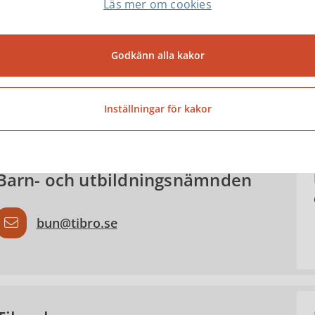
Läs mer om cookies
betsmarknadsenheten och Mini-Zoo
Godkänn alla kakor
Inställningar för kakor
ntakta
Barn- och utbildningsnämnden
bun@tibro.se