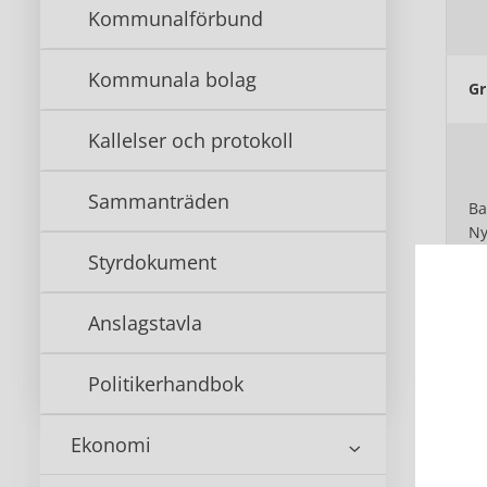
Kommunalförbund
Kommunala bolag
Gr
Kallelser och protokoll
Sammanträden
Ba
Ny
An
Styrdokument
Anslagstavla
Ko
Politikerhandbok
Ekonomi
St