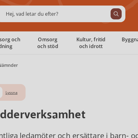
ök
sorg och
Omsorg
Kultur, fritid
Byggna
ldning
och stöd
och idrott
Nämnder
Lyssna
adderverksamhet
tliga ledamöter och ersättare i barn- 