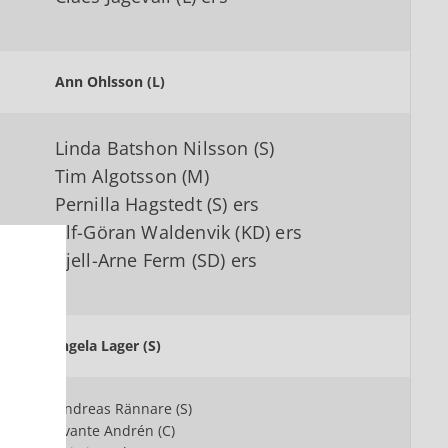
Ann Ohlsson (L)
Linda Batshon Nilsson (S)
Tim Algotsson (M)
Pernilla Hagstedt (S) ers
Alf-Göran Waldenvik (KD) ers
Kjell-Arne Ferm (SD) ers
Ingela Lager (S)
Andreas Rännare (S)
Svante Andrén (C)