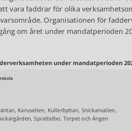
l att vara faddrar för olika verksamhe
varsområde. Organisationen för fadd
gång om året under mandatperioden 2
derverksamheten under mandatperioden 202
rskola
äntan, Karusellen, Kullerbyttan, Snickarvallen,
nickargården, Sprattelbo, Torpet och Ängen