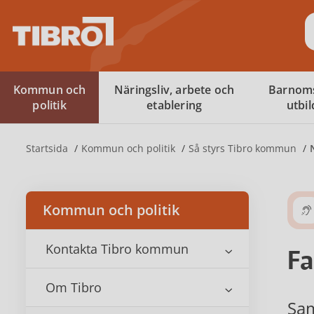
S
Kommun och
Näringsliv, arbete och
Barnom
politik
etablering
utbi
Startsida
Kommun och politik
Så styrs Tibro kommun
Kommun och politik
Kontakta Tibro kommun
F
Om Tibro
Sam