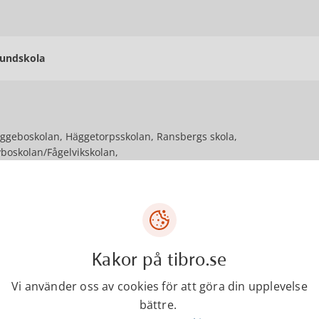
undskola
ggeboskolan, Häggetorpsskolan, Ransbergs skola,
boskolan/Fågelvikskolan,
passad grundskola, IM och Elevhälsan
mpetenscenter
Kakor på tibro.se
Vi använder oss av cookies för att göra din upplevelse
bättre.
udie- och yrkesvägledning/KAA, Vuxenutbildningen,