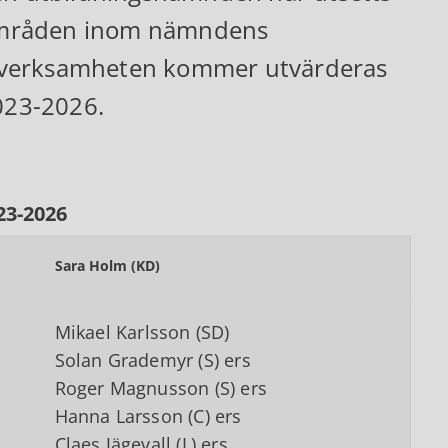
tsområden inom nämndens
erverksamheten kommer utvärderas
023-2026.
3-2026
Sara Holm (KD)
Mikael Karlsson (SD)
Solan Grademyr (S) ers
Roger Magnusson (S) ers
Hanna Larsson (C) ers
Claes Jägevall (L) ers