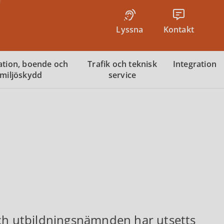
Lyssna
Kontakt
tion, boende och
Trafik och teknisk
Integration
miljöskydd
service
och utbildningsnämnden har utsetts