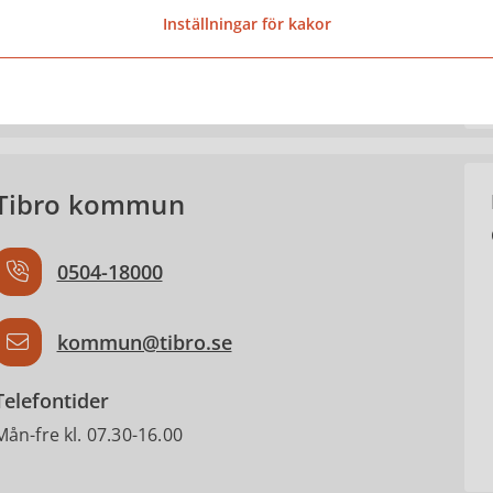
Josefin Karlsson
Inställningar för kakor
Kommunsekreterare
Tibro kommun
0504-18000
kommun@tibro.se
Telefontider
Mån-fre kl. 07.30-16.00