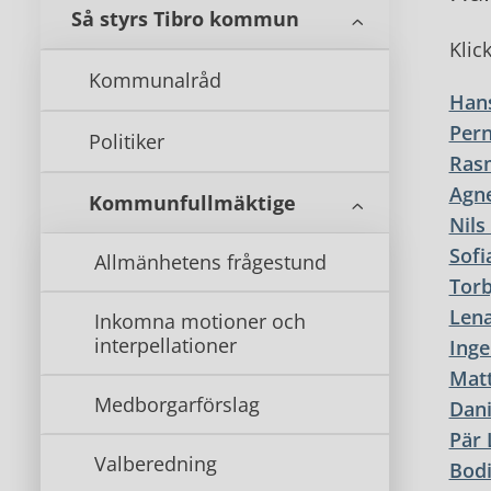
Så styrs Tibro kommun
Klic
Kommunalråd
Han
Pern
Politiker
Ras
Agne
Kommunfullmäktige
Nils
Sofi
Allmänhetens frågestund
Torb
Lena
Inkomna motioner och
interpellationer
Inge
Matt
Medborgarförslag
Dani
Pär 
Valberedning
Bodi