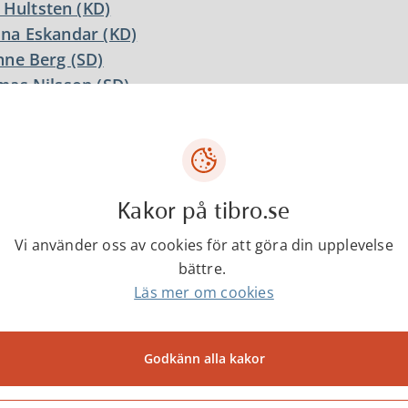
l Hultsten (KD)
na Eskandar (KD)
ne Berg (SD)
as Nilsson (SD)
a Henberg (SD)
l-Arne Ferm (SD)
stopher Fridehäll (V)
a Flygare (V)
Kakor på tibro.se
Vi använder oss av cookies för att göra din upplevelse
Ledamöter
bättre.
Läs mer om cookies
ntakter
Godkänn alla kakor