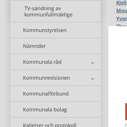
Kjel
TV-sändning av
Mou
kommunfullmäktige
Yvon
Thom
Kommunstyrelsen
Lind
Kjel
Nämnder
Chri
Mari
Kommunala råd
Kommunrevisionen
<<<
Kommunalförbund
Ko
Kommunala bolag
Kallelser och protokoll