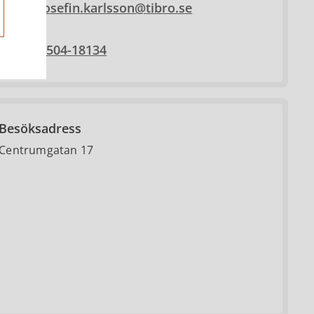
josefin.karlsson@tibro.se
0504-18134
Besöksadress
Centrumgatan 17