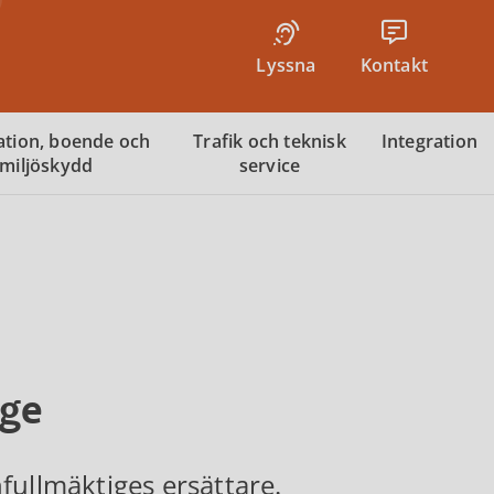
Lyssna
Kontakt
tion, boende och
Trafik och teknisk
Integration
miljöskydd
service
ige
fullmäktiges ersättare.