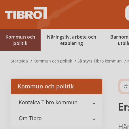
S
Kommun och
Näringsliv, arbete och
Barnom
politik
etablering
utbi
Startsida
Kommun och politik
Så styrs Tibro kommun
Kommun och politik
Kontakta Tibro kommun
Er
Om Tibro
Här