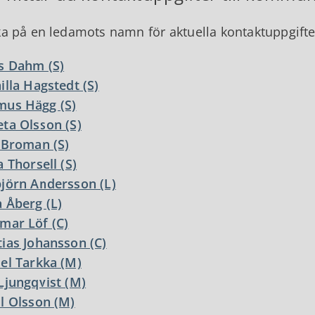
ka på en ledamots namn för aktuella kontaktuppgifte
s Dahm (S)
illa Hagstedt (S)
mus Hägg (S)
ta Olsson (S)
 Broman (S)
a Thorsell (S)
jörn Andersson (L)
 Åberg (L)
mar Löf (C)
ias Johansson (C)
el Tarkka (M)
Ljungqvist (M)
l Olsson (M)